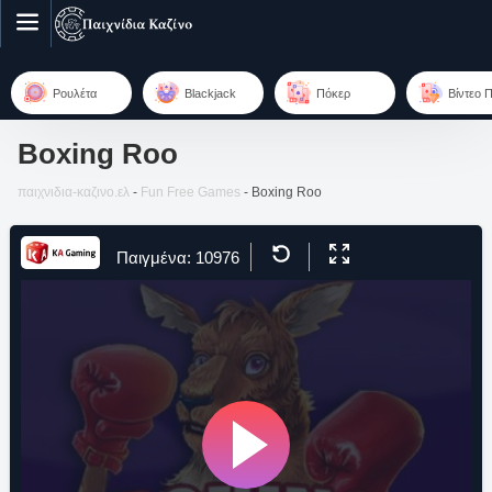
Ρουλέτα
Blackjack
Πόκερ
Βίντεο 
Boxing Roo
παιχνιδια-καζινο.ελ
-
Fun Free Games
-
Boxing Roo
Παιγμένα: 10976