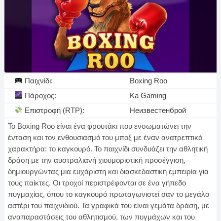
Παιχνίδι:
Boxing Roo
Πάροχος:
Ka Gaming
Επιστροφή (RTP):
Неизвестенброй
Το Boxing Roo είναι ένα φρουτάκι που ενσωματώνει την
ένταση και τον ενθουσιασμό του μποξ με έναν ανατρεπτικό
χαρακτήρα: το καγκουρό. Το παιχνίδι συνδυάζει την αθλητική
δράση με την αυστραλιανή χιουμοριστική προσέγγιση,
δημιουργώντας μια ευχάριστη και διασκεδαστική εμπειρία για
τους παίκτες. Οι τροχοί περιστρέφονται σε ένα γήπεδο
πυγμαχίας, όπου το καγκουρό πρωταγωνιστεί σαν το μεγάλο
αστέρι του παιχνιδιού. Τα γραφικά του είναι γεμάτα δράση, με
αναπαραστάσεις του αθλητισμού, των πυγμάχων και του