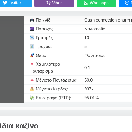
Twitter
Viber
Whatsapp
Παιχνίδι:
Cash connection charmi
Πάροχος:
Novomatic
Γραμμές:
10
Τροχούς:
5
Θέμα:
Φαντασίας
Χαμηλότερο
0.1
Ποντάρισμα:
Μέγιστο Ποντάρισμα:
50.0
Μέγιστο Κέρδος:
937x
Επιστροφή (RTP):
95.01%
ίδια καζίνο