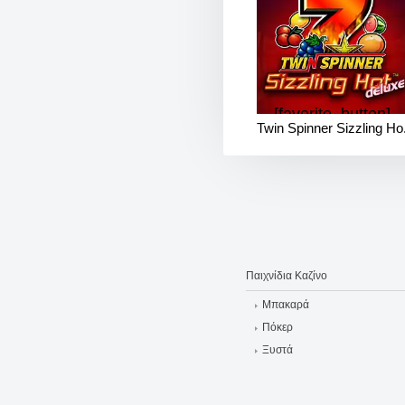
[favorite_button]
Twin Spinner Sizzling Ho.
Παιχνίδια Καζίνο
Μπακαρά
Πόκερ
Ξυστά