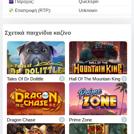
Πάροχος:
Quickspin
Επιστροφή (RTP):
Unknown
Σχετικά παιχνίδια καζίνο
[favorite_button]
[favorite_button]
Tales Of Dr Dolittle
Hall Of The Mountain King
[favorite_button]
[favorite_button]
Dragon Chase
Prime Zone