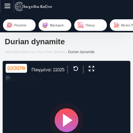
Ρουλέτα
Blackjack
Πόκερ
Βίντεο 
Durian dynamite
παιχνιδια-καζινο.ελ
-
Fun Free Games
-
Durian dynamite
Παιγμένα: 11025