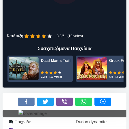
Κατάταξη
3.8/5 - (19 votes)
Συσχετιζόμενα Παιχνίδια
Dead Man’s Trail
Greek Fort
3.2/5 - (19 Votes)
4/5 - (3 Votes)
Παιχνίδι:
Durian dynamite