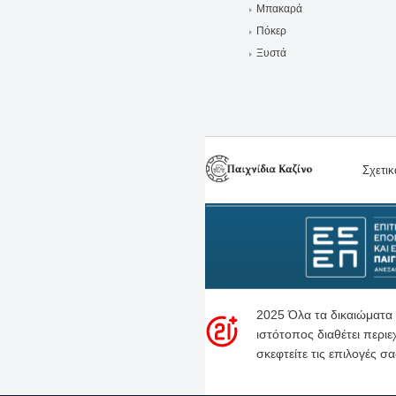
Μπακαρά
Πόκερ
Ξυστά
Σχετικ
2025 Όλα τα δικαιώματα 
ιστότοπος διαθέτει περι
σκεφτείτε τις επιλογές σα