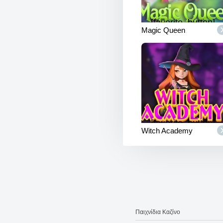
[favorite_button]
Magic Queen
[favorite_button]
Witch Academy
Παιχνίδια Καζίνο