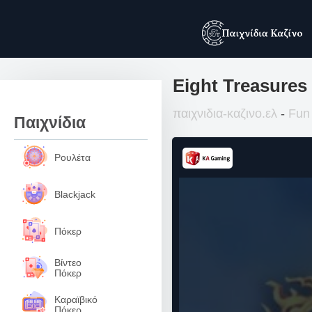
Eight Treasures
παιχνιδια-καζινο.ελ
-
Fun
Παιχνίδια
Ρουλέτα
Blackjack
Πόκερ
Βίντεο
Πόκερ
Καραϊβικό
Πόκερ