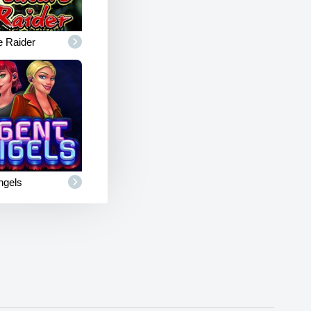
orite_button]
e Raider
orite_button]
ngels