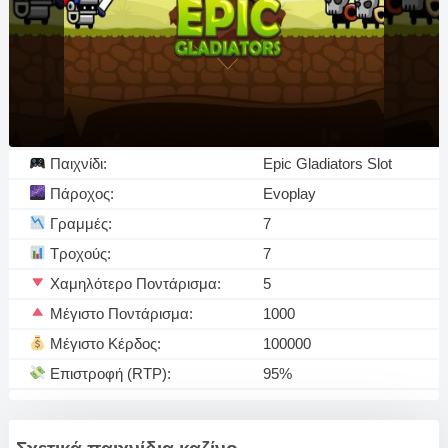
Παιχνίδι:
Epic Gladiators Slot
Πάροχος:
Evoplay
Γραμμές:
7
Τροχούς:
7
Χαμηλότερο Ποντάρισμα:
5
Μέγιστο Ποντάρισμα:
1000
Μέγιστο Κέρδος:
100000
Επιστροφή (RTP):
95%