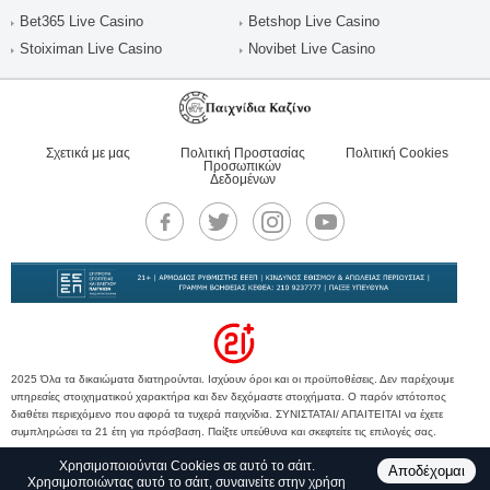
Bet365 Live Casino
Betshop Live Casino
Stoiximan Live Casino
Novibet Live Casino
Σχετικά με μας
Πολιτική Προστασίας
Πολιτική Cookies
Προσωπικών
Δεδομένων
2025 Όλα τα δικαιώματα διατηρούνται. Ισχύουν όροι και οι προϋποθέσεις. Δεν παρέχουμε
υπηρεσίες στοιχηματικού χαρακτήρα και δεν δεχόμαστε στοιχήματα. Ο παρόν ιστότοπος
διαθέτει περιεχόμενο που αφορά τα τυχερά παιχνίδια. ΣΥΝΙΣΤΑΤΑΙ/ ΑΠΑΙΤΕΙΤΑΙ να έχετε
συμπληρώσει τα 21 έτη για πρόσβαση. Παίξτε υπεύθυνα και σκεφτείτε τις επιλογές σας.
Χρησιμοποιούνται Cookies σε αυτό το σάιτ.
Αποδέχομαι
Χρησιμοποιώντας αυτό το σάιτ, συναινείτε στην χρήση