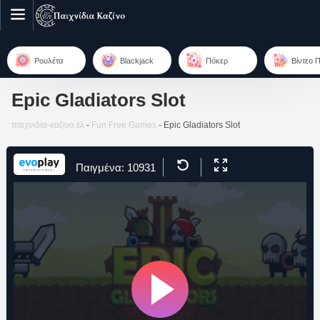
Ρουλέτα
Blackjack
Πόκερ
Βίντεο 
Epic Gladiators Slot
παιχνιδια-καζινο.ελ
-
Fun Free Games
-
Epic Gladiators Slot
Παιγμένα: 10931