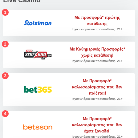
1
Με προσφορά* πρώτης
κατάθεσης
Ισχύουν όροι και προϋποθέσεις. 21+
2
Με Καθημερινές Προσφορές*
χωρίς κατάθεση!
Ισχύουν όροι και προϋποθέσεις. 21+
3
Με Προσφορά*
καλωσορίσματος που δεν
παίζεται!
Ισχύουν όροι και προϋποθέσεις. 21+
4
Με Προσφορά*
καλωσορίσματος που δεν
έχετε ξαναδεί!
Ισχύουν όροι και προϋποθέσεις. 21+