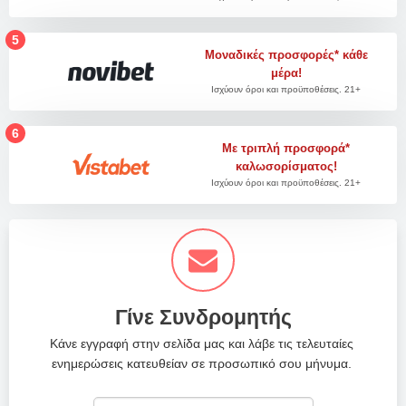
5
Mοναδικές προσφορές* κάθε
μέρα!
Ισχύουν όροι και προϋποθέσεις. 21+
6
Με τριπλή προσφορά*
καλωσορίσματος!
Ισχύουν όροι και προϋποθέσεις. 21+
Γίνε Συνδρομητής
Κάνε εγγραφή στην σελίδα μας και λάβε τις τελευταίες
ενημερώσεις κατευθείαν σε προσωπικό σου μήνυμα.