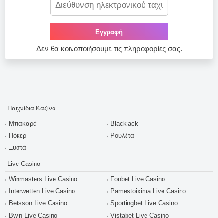
Δεν θα κοινοποιήσουμε τις πληροφορίες σας.
Παιχνίδια Καζίνο
Μπακαρά
Blackjack
Πόκερ
Ρουλέτα
Ξυστά
Live Casino
Winmasters Live Casino
Fonbet Live Casino
Interwetten Live Casino
Pamestoixima Live Casino
Betsson Live Casino
Sportingbet Live Casino
Bwin Live Casino
Vistabet Live Casino