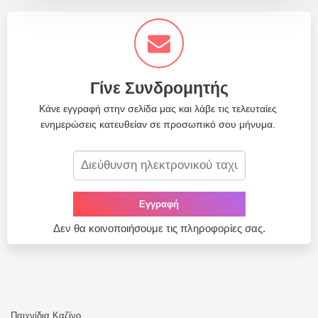
Γίνε Συνδρομητής
Κάνε εγγραφή στην σελίδα μας και λάβε τις τελευταίες
ενημερώσεις κατευθείαν σε προσωπικό σου μήνυμα.
Δεν θα κοινοποιήσουμε τις πληροφορίες σας.
Παιχνίδια Καζίνο