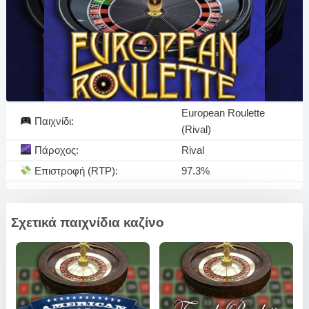
European Roulette
Παιχνίδι:
(Rival)
Πάροχος:
Rival
Επιστροφή (RTP):
97.3%
Σχετικά παιχνίδια καζίνο