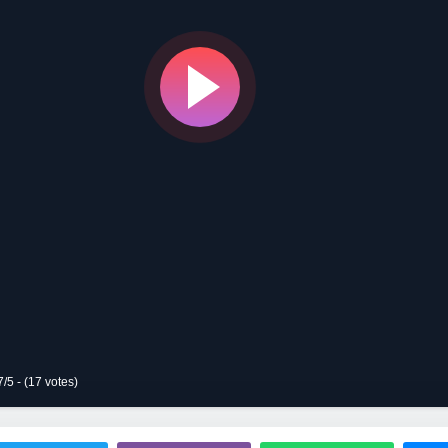
7/5 - (17 votes)