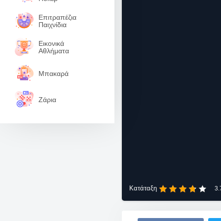
Επιτραπέζια
Παιχνίδια
Εικονικά
Αθλήματα
Μπακαρά
Ζάρια
Κατάταξη
3.