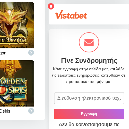
6
orite_button]
gon
Γίνε Συνδρομητής
Κάνε εγγραφή στην σελίδα μας και λάβε
τις τελευταίες ενημερώσεις κατευθείαν σε
προσωπικό σου μήνυμα.
orite_button]
Osiris
Δεν θα κοινοποιήσουμε τις