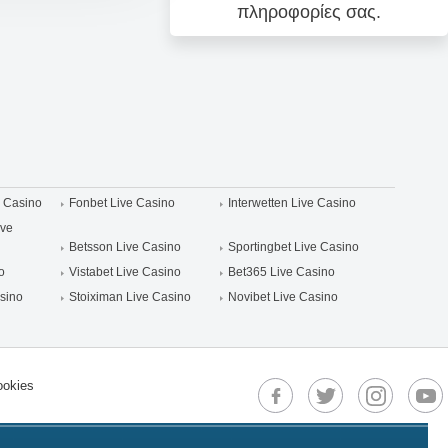
πληροφορίες σας.
e Casino
Fonbet Live Casino
Interwetten Live Casino
ive
Betsson Live Casino
Sportingbet Live Casino
o
Vistabet Live Casino
Bet365 Live Casino
sino
Stoiximan Live Casino
Novibet Live Casino
ookies