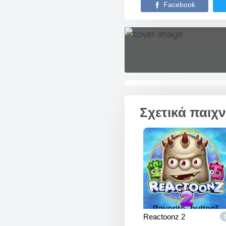
Facebook
Σχετικά παιχν
[favorite_button]
Reactoonz 2