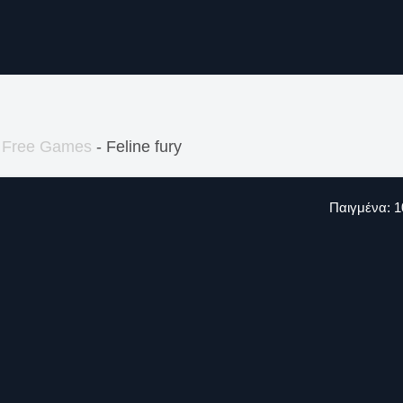
 Free Games
-
Feline fury
Παιγμένα: 