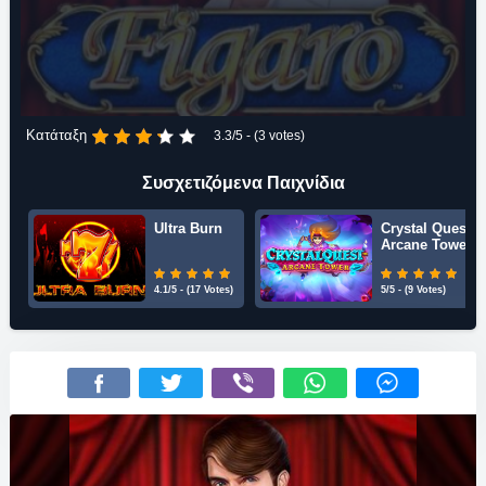
Κατάταξη
3.3/5 - (3 votes)
Συσχετιζόμενα Παιχνίδια
Ultra Burn
Crystal Quest
Arcane Tower
4.1/5 - (17 Votes)
5/5 - (9 Votes)