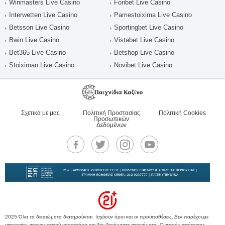
Winmasters Live Casino
Fonbet Live Casino
Interwetten Live Casino
Pamestoixima Live Casino
Betsson Live Casino
Sportingbet Live Casino
Bwin Live Casino
Vistabet Live Casino
Bet365 Live Casino
Betshop Live Casino
Stoiximan Live Casino
Novibet Live Casino
Σχετικά με μας
Πολιτική Προστασίας
Πολιτική Cookies
Προσωπικών
Δεδομένων
2025 Όλα τα δικαιώματα διατηρούνται. Ισχύουν όροι και οι προϋποθέσεις. Δεν παρέχουμε
υπηρεσίες στοιχηματικού χαρακτήρα και δεν δεχόμαστε στοιχήματα. Ο παρόν ιστότοπος