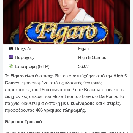
Παιχνίδι:
Figaro
Πάροχος:
High 5 Games
Επιστροφή (RTP):
96.0%
Το
Figaro
είναι ένα παιχνίδι που αναπτύχθηκε από την
High 5
Games
, εμπνευσμένο από τις κλασικές θεατρικές
παραστάσεις του 18ου αιώνα του Pierre Beaumarchais και τις
διαχρονικές όπερες του Mozart και του Lorenzo Da Ponte. Το
παιχνίδι διαθέτει μια διάταξη με
6 κυλίνδρους
και
4 σειρές
,
προσφέροντας
466 γραμμές πληρωμής
.
Θέμα και Γραφικά