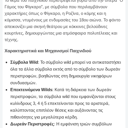
Το θέμα του παιχνιδιού περιστρέφεται γύρω από την όπερα “Ο
Γάμος του Φίγκαρο”, με σύμβολα που περιλαμβάνουν
χαρακτήρες όπως ο Φίγκαρο, η Ροζίνα, ο κόμης και η
κόμισσα, ντυμένους με ενδυμασίες του 18ου αιώνα. Το φόντο
απεικονίζει μια σκηνή θεάτρου με κόκκινες βελούδινες
κουρτίνες, δημιουργώντας μια ατμόσφαιρα πολυτέλειας και
τέχνης. ​
Χαρακτηριστικά και Μηχανισμοί Παιχνιδιού
Σύμβολα Wild
: Το σύμβολο wild μπορεί να αντικαταστήσει
όλα τα άλλα σύμβολα εκτός από το σύμβολο των δωρεάν
περιστροφών, βοηθώντας στη δημιουργία νικηφόρων
συνδυασμών. ​
Επεκτεινόμενα Wilds
: Κατά τη διάρκεια των δωρεάν
περιστροφών, τα σύμβολα wild που εμφανίζονται στους
κυλίνδρους 3, 4 ή 5 επεκτείνονται προς τα αριστερά,
καλύπτοντας επιπλέον θέσεις και αυξάνοντας τις
πιθανότητες για μεγαλύτερα κέρδη. ​
Δωρεάν Περιστροφές
: Η εμφάνιση τριών συμβόλων