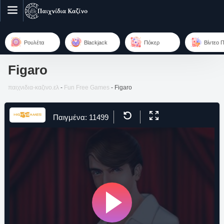
Ρουλέτα
Blackjack
Πόκερ
Βίντεο 
Figaro
παιχνιδια-καζινο.ελ
-
Fun Free Games
-
Figaro
Παιγμένα: 11499