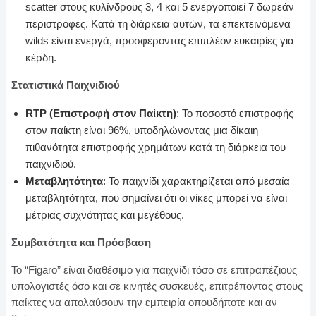
scatter στους κυλίνδρους 3, 4 και 5 ενεργοποιεί 7 δωρεάν
περιστροφές. Κατά τη διάρκεια αυτών, τα επεκτεινόμενα
wilds είναι ενεργά, προσφέροντας επιπλέον ευκαιρίες για
κέρδη.
Στατιστικά Παιχνιδιού
RTP (Επιστροφή στον Παίκτη)
: Το ποσοστό επιστροφής
στον παίκτη είναι 96%, υποδηλώνοντας μια δίκαιη
πιθανότητα επιστροφής χρημάτων κατά τη διάρκεια του
παιχνιδιού.
Μεταβλητότητα
: Το παιχνίδι χαρακτηρίζεται από μεσαία
μεταβλητότητα, που σημαίνει ότι οι νίκες μπορεί να είναι
μέτριας συχνότητας και μεγέθους. ​
Συμβατότητα και Πρόσβαση
Το “Figaro” είναι διαθέσιμο για παιχνίδι τόσο σε επιτραπέζιους
υπολογιστές όσο και σε κινητές συσκευές, επιτρέποντας στους
παίκτες να απολαύσουν την εμπειρία οπουδήποτε και αν