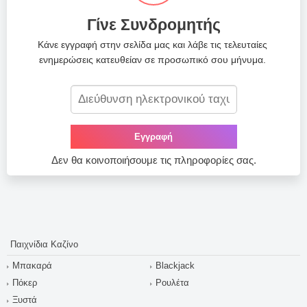
Γίνε Συνδρομητής
Κάνε εγγραφή στην σελίδα μας και λάβε τις τελευταίες
ενημερώσεις κατευθείαν σε προσωπικό σου μήνυμα.
Δεν θα κοινοποιήσουμε τις πληροφορίες σας.
Παιχνίδια Καζίνο
Μπακαρά
Blackjack
Πόκερ
Ρουλέτα
Ξυστά