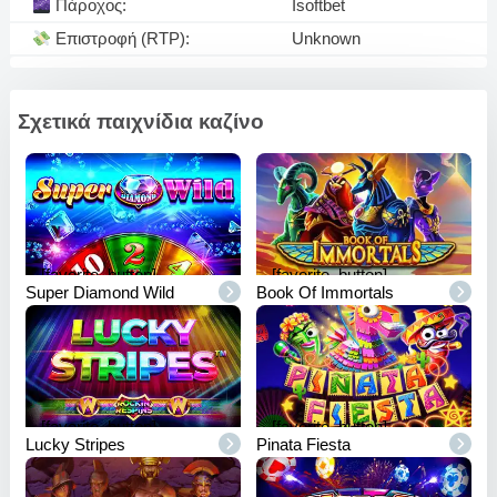
Πάροχος:
Isoftbet
Επιστροφή (RTP):
Unknown
Σχετικά παιχνίδια καζίνο
[favorite_button]
[favorite_button]
Super Diamond Wild
Book Of Immortals
[favorite_button]
[favorite_button]
Lucky Stripes
Pinata Fiesta