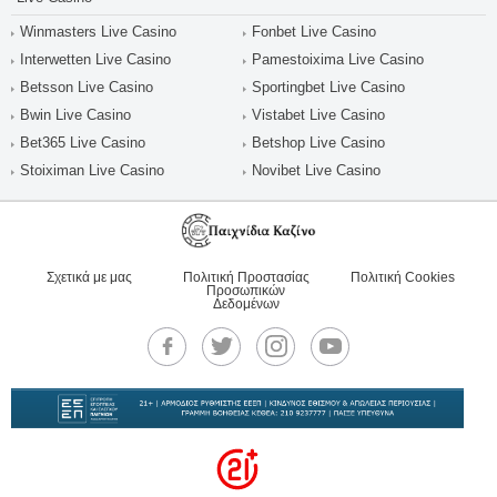
Winmasters Live Casino
Fonbet Live Casino
Interwetten Live Casino
Pamestoixima Live Casino
Betsson Live Casino
Sportingbet Live Casino
Bwin Live Casino
Vistabet Live Casino
Bet365 Live Casino
Betshop Live Casino
Stoiximan Live Casino
Novibet Live Casino
Σχετικά με μας
Πολιτική Προστασίας
Πολιτική Cookies
Προσωπικών
Δεδομένων