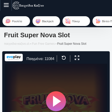
Ρουλέτα
Blackjack
Πόκερ
Βίντεο 
Fruit Super Nova Slot
παιχνιδια-καζινο.ελ
-
Fun Free Games
-
Fruit Super Nova Slot
Παιγμένα: 11084