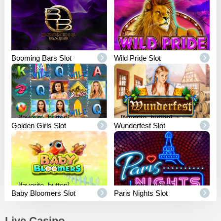
[favorite_button]
[favorite_button]
Booming Bars Slot
Wild Pride Slot
[favorite_button]
[favorite_button]
Golden Girls Slot
Wunderfest Slot
[favorite_button]
[favorite_button]
Baby Bloomers Slot
Paris Nights Slot
Live Casino