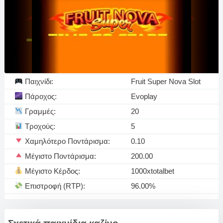
Παιχνίδι:
Fruit Super Nova Slot
Πάροχος:
Evoplay
Γραμμές:
20
Τροχούς:
5
Χαμηλότερο Ποντάρισμα:
0.10
Μέγιστο Ποντάρισμα:
200.00
Μέγιστο Κέρδος:
1000xtotalbet
Επιστροφή (RTP):
96.00%