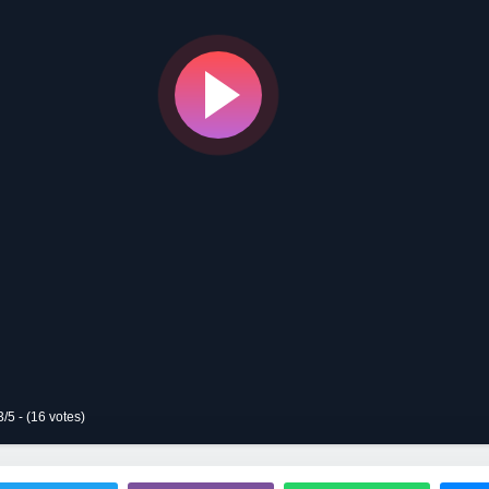
3/5 - (16 votes)