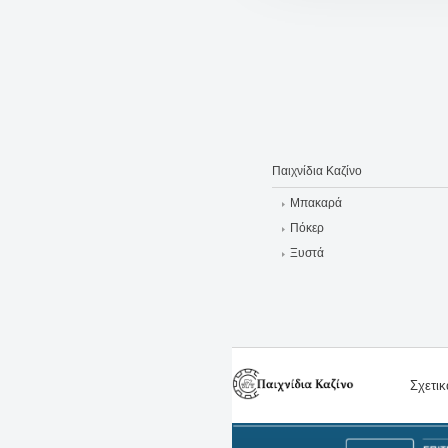
Παιχνίδια Καζίνο
Μπακαρά
Πόκερ
Ξυστά
Σχετικ