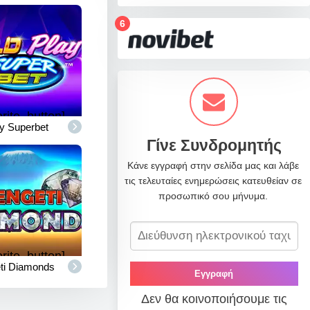
6
orite_button]
ay Superbet
Γίνε Συνδρομητής
Κάνε εγγραφή στην σελίδα μας και λάβε
τις τελευταίες ενημερώσεις κατευθείαν σε
προσωπικό σου μήνυμα.
orite_button]
ti Diamonds
Δεν θα κοινοποιήσουμε τις