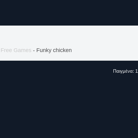
 Free Games
-
Funky chicken
Παιγμένα: 