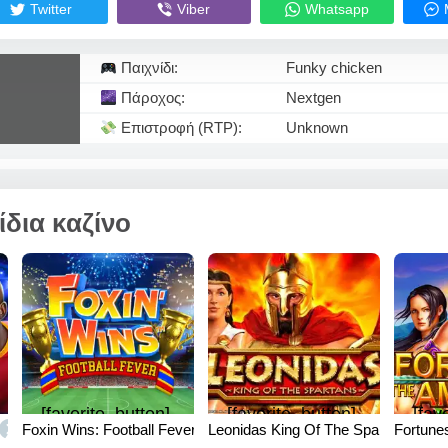
Twitter
Viber
Whatsapp
Παιχνίδι:
Funky chicken
Πάροχος:
Nextgen
Επιστροφή (RTP):
Unknown
ίδια καζίνο
[favorite_button]
[favorite_button]
[fav
Foxin Wins: Football Fever
Leonidas King Of The Spa...
Fortune