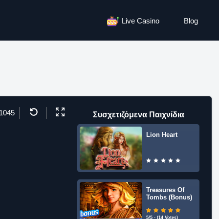
Live Casino
Blog
11045
Συσχετιζόμενα Παιχνίδια
Lion Heart
Treasures Of
Tombs (bonus)
5/5 - (14 Votes)