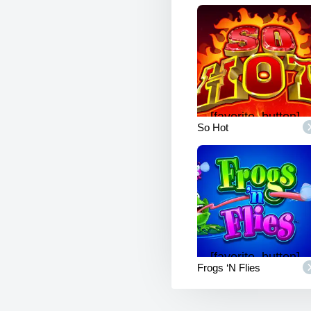
[favorite_button]
So Hot
[favorite_button]
Frogs ‘n Flies