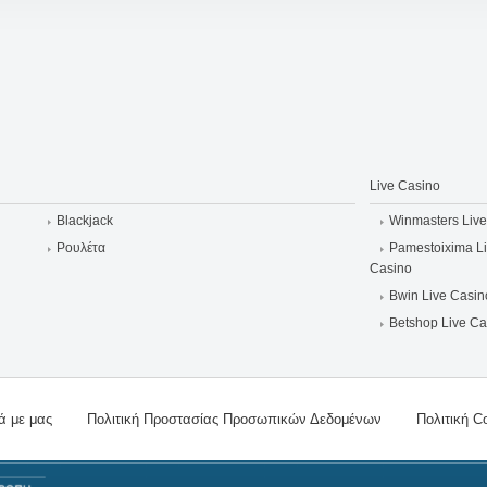
Live Casino
Blackjack
Winmasters Liv
Ρουλέτα
Pamestoixima L
Casino
Bwin Live Casin
Betshop Live Ca
ά με μας
Πολιτική Προστασίας Προσωπικών Δεδομένων
Πολιτική C