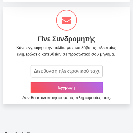
Γίνε Συνδρομητής
Κάνε εγγραφή στην σελίδα μας και λάβε τις τελευταίες
ενημερώσεις κατευθείαν σε προσωπικό σου μήνυμα.
Δεν θα κοινοποιήσουμε τις πληροφορίες σας.