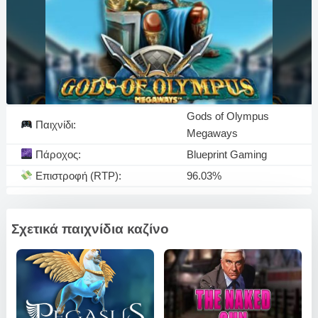
Gods of Olympus
Παιχνίδι:
Megaways
Πάροχος:
Blueprint Gaming
Επιστροφή (RTP):
96.03%
Σχετικά παιχνίδια καζίνο