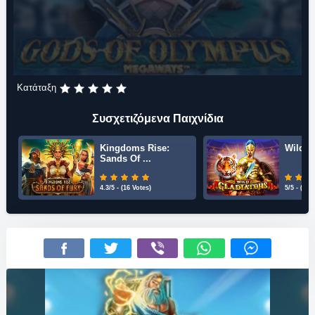
Κατάταξη
Συσχετιζόμενα Παιχνίδια
Kingdoms Rise:
Wild G
Sands Of ...
4.3/5 - (16 Votes)
5/5 - (13 