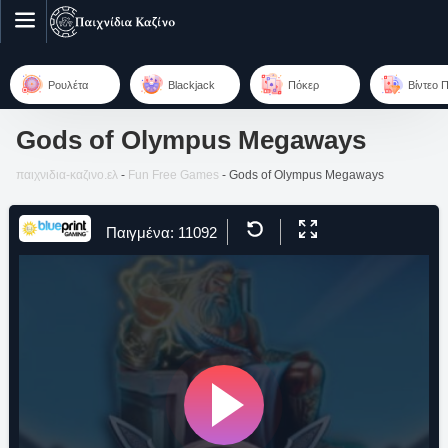
Ρουλέτα
Blackjack
Πόκερ
Βίντεο 
Gods of Olympus Megaways
παιχνιδια-καζινο.ελ
-
Fun Free Games
-
Gods of Olympus Megaways
Παιγμένα: 11092