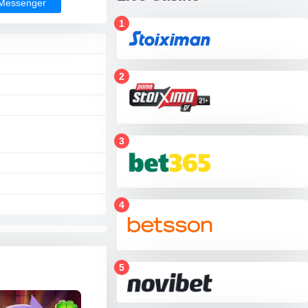
Messenger
1
2
3
4
5