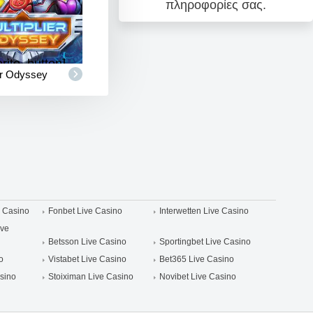
πληροφορίες σας.
orite_button]
ier Odyssey
e Casino
Fonbet Live Casino
Interwetten Live Casino
ive
Betsson Live Casino
Sportingbet Live Casino
o
Vistabet Live Casino
Bet365 Live Casino
sino
Stoiximan Live Casino
Novibet Live Casino