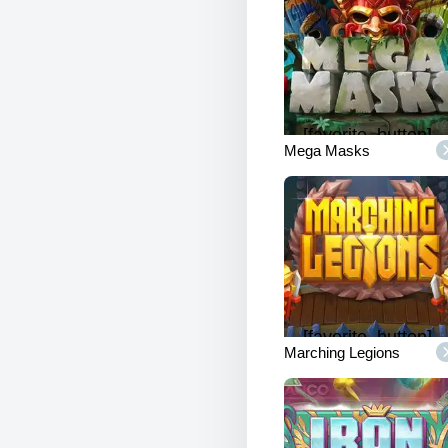
[favorite_button]
Mega Masks
[favorite_button]
Marching Legions