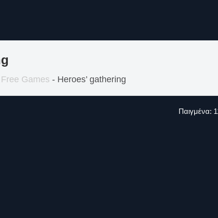
ng
 Free Games
-
Heroes’ gathering
Παιγμένα: 