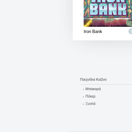
[favorite_button]
Iron Bank
Παιχνίδια Καζίνο
Μπακαρά
Πόκερ
Ξυστά