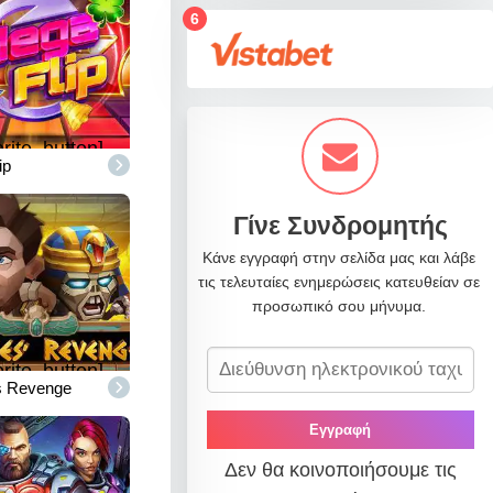
6
orite_button]
ip
Γίνε Συνδρομητής
Κάνε εγγραφή στην σελίδα μας και λάβε
τις τελευταίες ενημερώσεις κατευθείαν σε
προσωπικό σου μήνυμα.
orite_button]
 Revenge
Δεν θα κοινοποιήσουμε τις