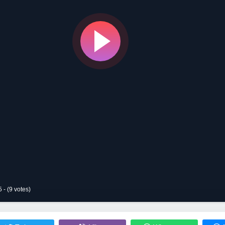
5 - (9 votes)