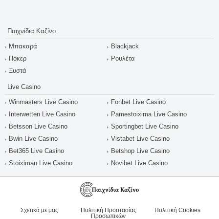
Παιχνίδια Καζίνο
Μπακαρά
Blackjack
Πόκερ
Ρουλέτα
Ξυστά
Live Casino
Winmasters Live Casino
Fonbet Live Casino
Interwetten Live Casino
Pamestoixima Live Casino
Betsson Live Casino
Sportingbet Live Casino
Bwin Live Casino
Vistabet Live Casino
Bet365 Live Casino
Betshop Live Casino
Stoiximan Live Casino
Novibet Live Casino
Σχετικά με μας
Πολιτική Προστασίας
Πολιτική Cookies
Προσωπικών