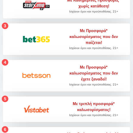
Με Καθημερινές Προσφορές*
χωρίς κατάθεση!
Ισχύουν όροι και προϋποθέσεις. 21+
3
Με Προσφορά*
καλωσορίσματος που δεν
παίζεται!
Ισχύουν όροι και προϋποθέσεις. 21+
4
Με Προσφορά*
καλωσορίσματος που δεν
έχετε ξαναδεί!
Ισχύουν όροι και προϋποθέσεις. 21+
5
Με τριπλή προσφορά*
καλωσορίσματος!
Ισχύουν όροι και προϋποθέσεις. 21+
6