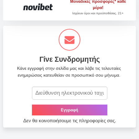
Mοναδικές προσφορές* κάθε
μέρα!
Ισχύουν όροι και προϋποθέσεις. 21+
Γίνε Συνδρομητής
Κάνε εγγραφή στην σελίδα μας και λάβε τις τελευταίες
ενημερώσεις κατευθείαν σε προσωπικό σου μήνυμα.
Δεν θα κοινοποιήσουμε τις πληροφορίες σας.