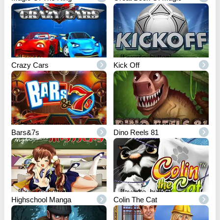
[favorite_button]
[favorite_button]
Crazy Cars
Kick Off
[favorite_button]
[favorite_button]
Bars&7s
Dino Reels 81
[favorite_button]
[favorite_button]
Highschool Manga
Colin The Cat