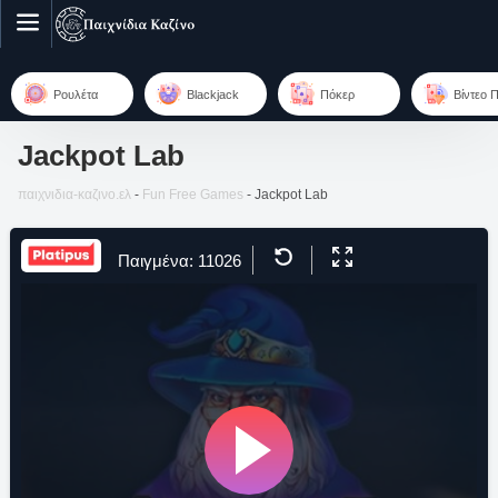
Ρουλέτα
Blackjack
Πόκερ
Βίντεο 
Jackpot Lab
παιχνιδια-καζινο.ελ
-
Fun Free Games
-
Jackpot Lab
Παιγμένα: 11026