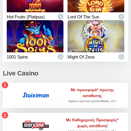
[favorite_button]
[favorite_button]
Hot Fruits (Platipus)
Lord Of The Sun
[favorite_button]
[favorite_button]
1001 Spins
Might Of Zeus
Live Casino
1
Με προσφορά* πρώτης
κατάθεσης
Ισχύουν όροι και προϋποθέσεις. 21+
2
Με Καθημερινές Προσφορές*
χωρίς κατάθεση!