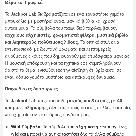
Θέμα και Γραφικά
Το
Jackpot Lab
διαδραματίζεται σε ένα εργαστήριο γεμάτο
μπουκάλια με μυστήρια υγρά, μαγικά βιβλία και χρυσά
αντικείμενα. Τα σύμβολα του παιχνιδιού περιλαμβάνουν
αρχαίους αλχημιστές, χρωματιστά φίλτρα, μυστικά βιβλία
και λαμπερούς πολύτιμους λίθους
. Το οπτικό στυλ είναι
εντυπωσιακό, με ζωντανά χρώματα και λεπτομερείς
κινούμενες εικόνες που δημιουργούν μια ατμόσφαιρα μαγείας.
Η μουσική υπόκρουση και τα ηχητικά εφέ συμπληρώνουν
άριστα το θέμα, ενισχύοντας την αίσθηση ότι βρίσκεσαι σε
έναν κόσμο γεμάτο μυστήριο και απόκρυφες δυνάμεις.
Παιχνιδιακές Λειτουργίες
Το
Jackpot Lab
παίζεται σε
5 τροχούς και 3 σειρές
, με
40
γραμμές πληρωμής
, δίνοντας στους παίκτες πολλές ευκαιρίες
να σχηματίσουν νικηφόρους συνδυασμούς.
Wild Σύμβολο
: Το σύμβολο του
αλχημιστή
λειτουργεί ως
wild και μπορεί να αντικαταστήσει όλα τα άλλα σύμβολα,