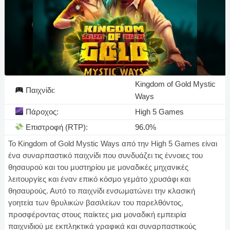
Kingdom of Gold Mystic
Παιχνίδι:
Ways
Πάροχος:
High 5 Games
Επιστροφή (RTP):
96.0%
Το Kingdom of Gold Mystic Ways από την High 5 Games είναι
ένα συναρπαστικό παιχνίδι που συνδυάζει τις έννοιες του
θησαυρού και του μυστηρίου με μοναδικές μηχανικές
λειτουργίες και έναν επικό κόσμο γεμάτο χρυσάφι και
θησαυρούς. Αυτό το παιχνίδι ενσωματώνει την κλασική
γοητεία των θρυλικών βασιλείων του παρελθόντος,
προσφέροντας στους παίκτες μια μοναδική εμπειρία
παιχνιδιού με εκπληκτικά γραφικά και συναρπαστικούς