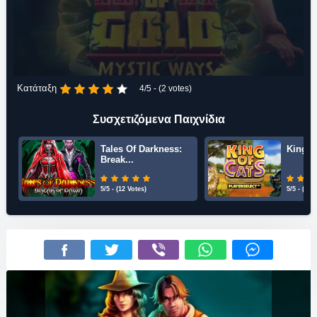
Κατάταξη
4/5 - (2 votes)
Συσχετιζόμενα Παιχνίδια
Tales Of Darkness:
King O
Break...
5/5 - (12 Votes)
5/5 - (11 