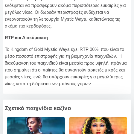
ενδέχεται να προσφέρουν ακόμα περισσότερες ευκαιρίες για
μεγάλες νίκες. Οι δωρεάν περιστροφές ενδέχεται να
ενεργοποιούν τη λειτουργία Mystic Ways, καθιστώντας τις
ακόμα πιο κερδοφόρες.
RTP και Διακύμανση
Το Kingdom of Gold Mystic Ways έχει RTP 96%, που είναι το
μέσο ποσοστό επιστροφής για τη βιομηχανία παιχνιδιών. Η
διακύμανση του παιχνιδιού είναι μεσαία προς υψηλή, πράγμα
που σημαίνει ότι οι παίκτες θα συναντούν αρκετές μικρές και
μεσαίες νίκες, ενώ θα υπάρχουν ευκαιρίες για μεγαλύτερες
νίκες κατά τη διάρκεια των μπόνους γύρων.
Σχετικά παιχνίδια καζίνο