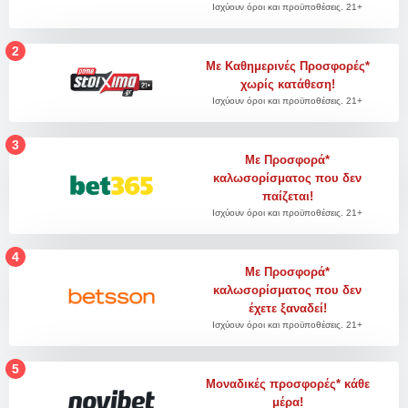
Ισχύουν όροι και προϋποθέσεις. 21+
2
Με Καθημερινές Προσφορές*
χωρίς κατάθεση!
Ισχύουν όροι και προϋποθέσεις. 21+
3
Με Προσφορά*
καλωσορίσματος που δεν
παίζεται!
Ισχύουν όροι και προϋποθέσεις. 21+
4
Με Προσφορά*
καλωσορίσματος που δεν
έχετε ξαναδεί!
Ισχύουν όροι και προϋποθέσεις. 21+
5
Mοναδικές προσφορές* κάθε
μέρα!