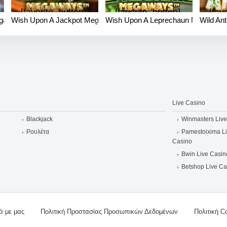
[favorite_button]
[favorite_button]
[fav
egaways
Wish Upon A Jackpot Mega...
Wish Upon A Leprechaun M...
Wild Ant
Live Casino
Blackjack
Winmasters Liv
Ρουλέτα
Pamestoixima L
Casino
Bwin Live Casin
Betshop Live Ca
ά με μας
Πολιτική Προστασίας Προσωπικών Δεδομένων
Πολιτική C