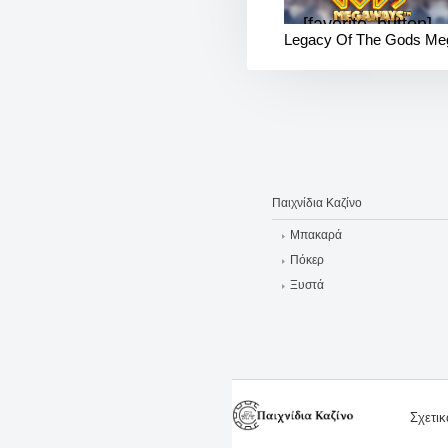
[favorite_button]
Legacy Of The Gods M
Παιχνίδια Καζίνο
Μπακαρά
Πόκερ
Ξυστά
Σχετικ