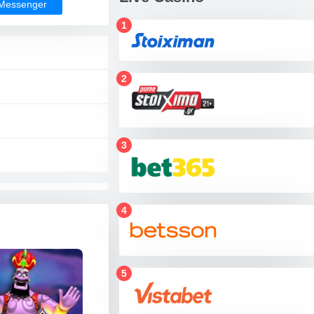
Messenger
1
s
2
3
4
5