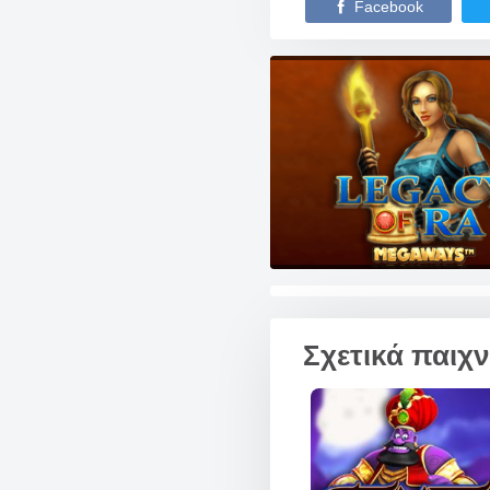
Facebook
Σχετικά παιχν