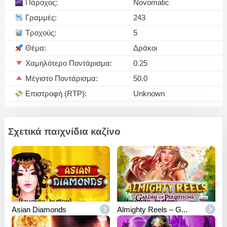
Πάροχος:
Novomatic
Γραμμές:
243
Τροχούς:
5
Θέμα:
Δράκοι
Χαμηλότερο Ποντάρισμα:
0.25
Μέγιστο Ποντάρισμα:
50.0
Επιστροφή (RTP):
Unknown
Σχετικά παιχνίδια καζίνο
[favorite_button]
[favorite_button]
Asian Diamonds
Almighty Reels – G...