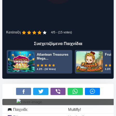
Κατάταξη
4/5 - (15 votes)
Συσχετιζόμενα Παιχνίδια
Atlantean Treasures
Fruit 
Mega...
4.2/5 - (16 Votes)
3.2/5 - (4
Παιχνίδι:
Multifly!