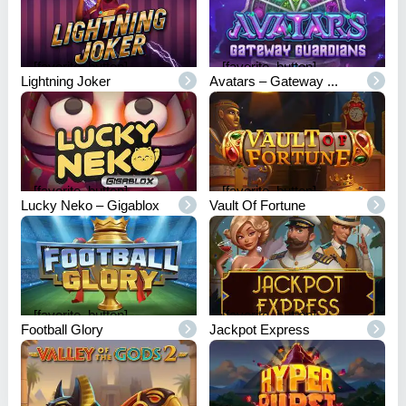
[favorite_button]
[favorite_button]
Lightning Joker
Avatars – Gateway ...
[favorite_button]
[favorite_button]
Lucky Neko – Gigablox
Vault Of Fortune
[favorite_button]
[favorite_button]
Football Glory
Jackpot Express