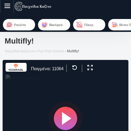
Ρουλέτα
Blackjack
Πόκερ
Βίντεο 
Multifly!
παιχνιδια-καζινο.ελ
-
Fun Free Games
-
Multifly!
Παιγμένα: 11064