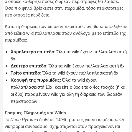
ο οποίος καθορίζει πόσες δωρεάν περιστροφές θα λάβετε.
Όσο πιο ψηλά βρίσκεστε στην πυραμίδα, τόσο περισσότερες
περιστροφές κερδίζετε.
Κατά τη διάρκεια των δωρεάν περιστροφών, θα επωφεληθείτε
από ειδικά wild πολλαπλασιαστών ανάλογα με το επίπεδο της
πυραμίδας:
Χαμηλότερο επίπεδο
: Όλα τα wild έχουν πολλαπλασιαστή
5x
Δεύτερο επίπεδο
: Όλα τα wild έχουν πολλαπλασιαστή 6x
Τρίτο επίπεδο
: Όλα τα wild έχουν πολλαπλασιαστή 8x
Κορυφή της πυραμίδας
: Όλα τα wild έχουν
πολλαπλασιαστή 10x, και είτε ο 3ος είτε ο 4ος τροχός (ή και
οι δύο) παραμένουν wild για όλη τη διάρκεια των δωρεάν
περιστροφών
Γραμμές Πληρωμής και Wilds
Το
Neon Pyramid
διαθέτει 4.096 τρόπους για να κερδίσετε. Οι
νικηφόροι συνδυασμοί σχηματίζονται όταν προσγειώνονται