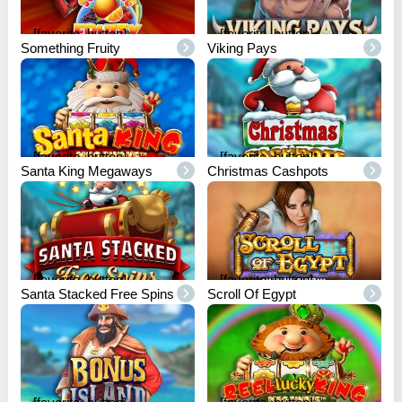
[favorite_button]
[favorite_button]
Something Fruity
Viking Pays
[favorite_button]
[favorite_button]
Santa King Megaways
Christmas Cashpots
[favorite_button]
[favorite_button]
Santa Stacked Free Spins
Scroll Of Egypt