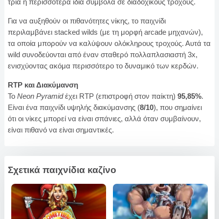
τρία ή περισσότερα ίδια σύμβολα σε διαδοχικούς τροχούς.
Για να αυξηθούν οι πιθανότητες νίκης, το παιχνίδι
περιλαμβάνει stacked wilds (με τη μορφή arcade μηχανών),
τα οποία μπορούν να καλύψουν ολόκληρους τροχούς. Αυτά τα
wild συνοδεύονται από έναν σταθερό πολλαπλασιαστή 3x,
ενισχύοντας ακόμα περισσότερο το δυναμικό των κερδών.
RTP και Διακύμανση
Το
Neon Pyramid
έχει RTP (επιστροφή στον παίκτη)
95,85%
.
Είναι ένα παιχνίδι υψηλής διακύμανσης (
8/10
), που σημαίνει
ότι οι νίκες μπορεί να είναι σπάνιες, αλλά όταν συμβαίνουν,
είναι πιθανό να είναι σημαντικές.
Σχετικά παιχνίδια καζίνο