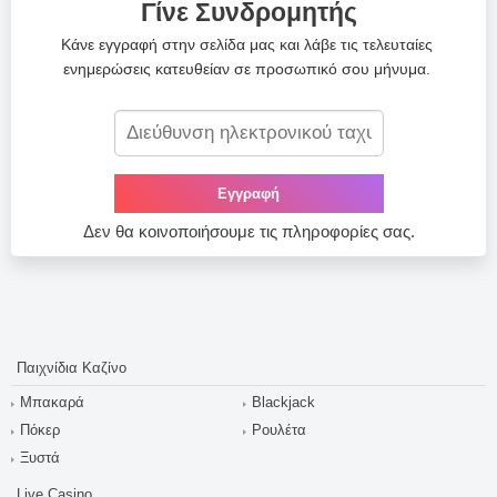
Γίνε Συνδρομητής
Κάνε εγγραφή στην σελίδα μας και λάβε τις τελευταίες
ενημερώσεις κατευθείαν σε προσωπικό σου μήνυμα.
Δεν θα κοινοποιήσουμε τις πληροφορίες σας.
Παιχνίδια Καζίνο
Μπακαρά
Blackjack
Πόκερ
Ρουλέτα
Ξυστά
Live Casino