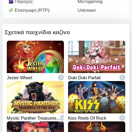
Πάροχος:
Microgaming
Επιστροφή (RTP):
Unknown
Σχετικά παιχνίδια καζίνο
[favorite_button]
[favorite_button]
Jester Wheel
Doki Doki Parfait
[favorite_button]
[favorite_button]
Mystic Panther Treasures...
Kiss Reels Of Rock