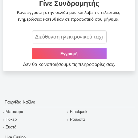
Γίνε Συνδρομητής
Κάνε εγγραφή στην σελίδα μας και λάβε τις τελευταίες
ενημερώσεις κατευθείαν σε προσωπικό σου μήνυμα.
Δεν θα κοινοποιήσουμε τις πληροφορίες σας.
Παιχνίδια Καζίνο
Μπακαρά
Blackjack
Πόκερ
Ρουλέτα
Ξυστά
Live Casino