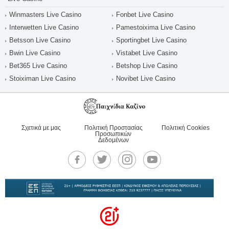
Winmasters Live Casino
Fonbet Live Casino
Interwetten Live Casino
Pamestoixima Live Casino
Betsson Live Casino
Sportingbet Live Casino
Bwin Live Casino
Vistabet Live Casino
Bet365 Live Casino
Betshop Live Casino
Stoiximan Live Casino
Novibet Live Casino
Σχετικά με μας
Πολιτική Προστασίας
Πολιτική Cookies
Προσωπικών
Δεδομένων