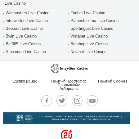
Live Casino
Winmasters Live Casino
Fonbet Live Casino
Interwetten Live Casino
Pamestoixima Live Casino
Betsson Live Casino
Sportingbet Live Casino
Bwin Live Casino
Vistabet Live Casino
Bet365 Live Casino
Betshop Live Casino
Stoiximan Live Casino
Novibet Live Casino
Σχετικά με μας
Πολιτική Προστασίας
Πολιτική Cookies
Προσωπικών
Δεδομένων