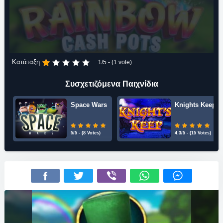
Κατάταξη
1/5 - (1 vote)
Συσχετιζόμενα Παιχνίδια
Space Wars
Knights Keep
5/5 - (8 Votes)
4.3/5 - (15 Votes)