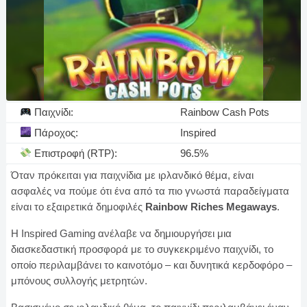
Παιχνίδι:
Rainbow Cash Pots
Πάροχος:
Inspired
Επιστροφή (RTP):
96.5%
Όταν πρόκειται για παιχνίδια με ιρλανδικό θέμα, είναι
ασφαλές να πούμε ότι ένα από τα πιο γνωστά παραδείγματα
είναι το εξαιρετικά δημοφιλές
Rainbow Riches Megaways
.
Η Inspired Gaming ανέλαβε να δημιουργήσει μια
διασκεδαστική προσφορά με το συγκεκριμένο παιχνίδι, το
οποίο περιλαμβάνει το καινοτόμο – και δυνητικά κερδοφόρο –
μπόνους συλλογής μετρητών.