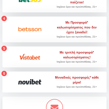
παίζεται!
Ισχύουν όροι και προϋποθέσεις. 21+
4
Με Προσφορά*
καλωσορίσματος που δεν
έχετε ξαναδεί!
Ισχύουν όροι και προϋποθέσεις. 21+
5
Με τριπλή προσφορά*
καλωσορίσματος!
Ισχύουν όροι και προϋποθέσεις. 21+
6
Mοναδικές προσφορές* κάθε
μέρα!
Ισχύουν όροι και προϋποθέσεις. 21+