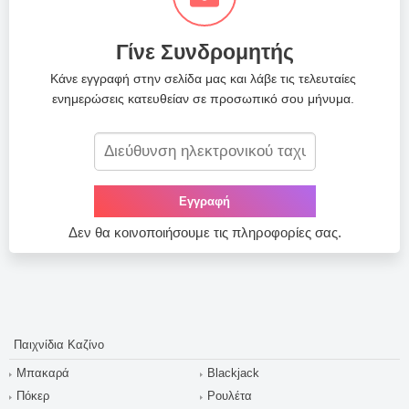
Γίνε Συνδρομητής
Κάνε εγγραφή στην σελίδα μας και λάβε τις τελευταίες
ενημερώσεις κατευθείαν σε προσωπικό σου μήνυμα.
Δεν θα κοινοποιήσουμε τις πληροφορίες σας.
Παιχνίδια Καζίνο
Μπακαρά
Blackjack
Πόκερ
Ρουλέτα