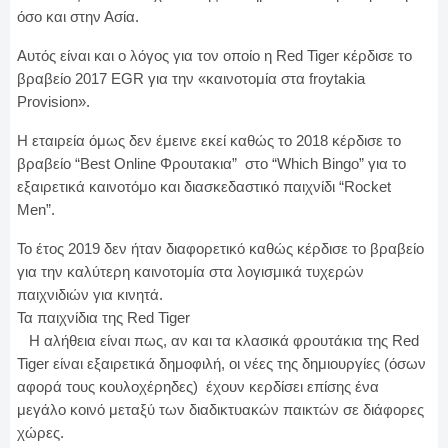
όσο και στην Ασία.
Αυτός είναι και ο λόγος για τον οποίο η Red Tiger κέρδισε το
βραβείο 2017 EGR για την «καινοτομία στα froytakia
Provision».
Η εταιρεία όμως δεν έμεινε εκεί καθώς το 2018 κέρδισε το
βραβείο “Best Online Φρουτακια” στο “Which Bingo” για το
εξαιρετικά καινοτόμο και διασκεδαστικό παιχνίδι “Rocket
Men”.
Το έτος 2019 δεν ήταν διαφορετικό καθώς κέρδισε το βραβείο
για την καλύτερη καινοτομία στα λογισμικά τυχερών
παιχνιδιών για κινητά.
Τα παιχνίδια της Red Tiger
Η αλήθεια είναι πως, αν και τα κλασικά φρουτάκια της Red
Tiger είναι εξαιρετικά δημοφιλή, οι νέες της δημιουργίες (όσων
αφορά τους κουλοχέρηδες) έχουν κερδίσει επίσης ένα
μεγάλο κοινό μεταξύ των διαδικτυακών παικτών σε διάφορες
χώρες.