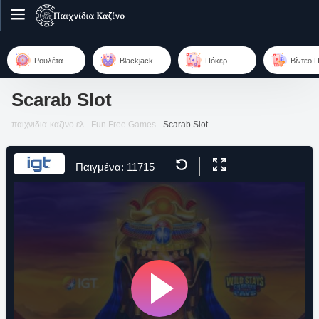
Ρουλέτα
Blackjack
Πόκερ
Βίντεο 
Scarab Slot
παιχνιδια-καζινο.ελ
-
Fun Free Games
-
Scarab Slot
Παιγμένα: 11715