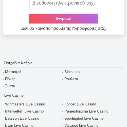
Δεν θα κοινοποιήσουμε τις πληροφορίες σας.
Παιχνίδια Καζίνο
Μπακαρά
Blackjack
Πόκερ
Ρουλέτα
Ξυστά
Live Casino
Winmasters Live Casino
Fonbet Live Casino
Interwetten Live Casino
Pamestoixima Live Casino
Betsson Live Casino
Sportingbet Live Casino
Bwin Live Casino
Vistabet Live Casino