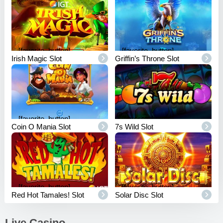
[favorite_button]
[favorite_button]
Irish Magic Slot
Griffin’s Throne Slot
[favorite_button]
[favorite_button]
Coin O Mania Slot
7s Wild Slot
[favorite_button]
[favorite_button]
Red Hot Tamales! Slot
Solar Disc Slot
Live Casino