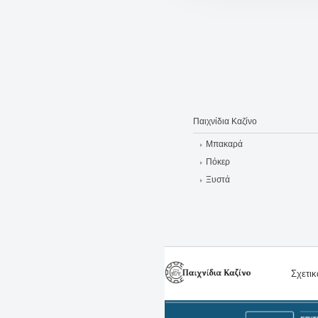
Παιχνίδια Καζίνο
Μπακαρά
Πόκερ
Ξυστά
Σχετικ