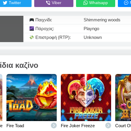
Twitter
Viber
Whatsapp
Παιχνίδι:
Shimmering woods
Πάροχος:
Playngo
Επιστροφή (RTP):
Unknown
ίδια καζίνο
[favorite_button]
[favorite_button]
[fav
e...
Fire Toad
Fire Joker Freeze
Court O