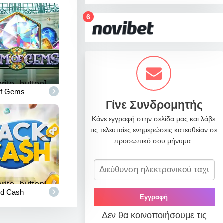
6
orite_button]
Of Gems
Γίνε Συνδρομητής
Κάνε εγγραφή στην σελίδα μας και λάβε
τις τελευταίες ενημερώσεις κατευθείαν σε
προσωπικό σου μήνυμα.
orite_button]
nd Cash
Δεν θα κοινοποιήσουμε τις