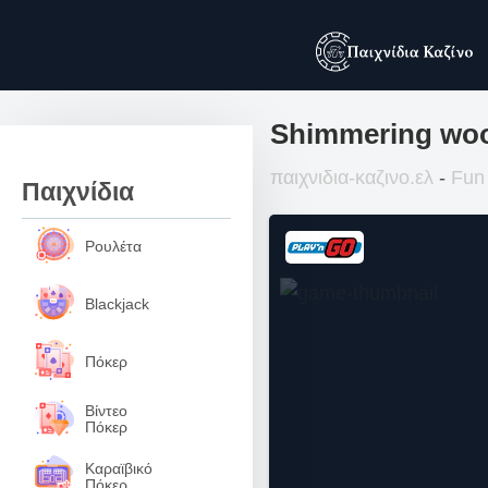
Shimmering wo
παιχνιδια-καζινο.ελ
-
Fun
Παιχνίδια
Ρουλέτα
Blackjack
Πόκερ
Βίντεο
Πόκερ
Καραϊβικό
Πόκερ