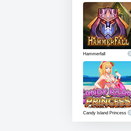
[favorite_button]
Hammerfall
[favorite_button]
Candy Island Princess