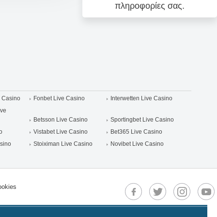
πληροφορίες σας.
e Casino
Fonbet Live Casino
Interwetten Live Casino
ive
Betsson Live Casino
Sportingbet Live Casino
o
Vistabet Live Casino
Bet365 Live Casino
sino
Stoiximan Live Casino
Novibet Live Casino
ookies