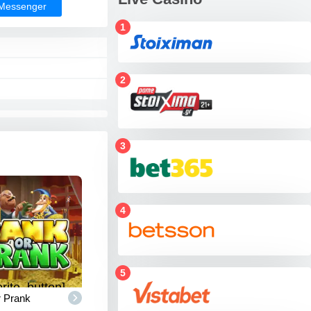
Messenger
1
2
3
4
5
orite_button]
 Prank