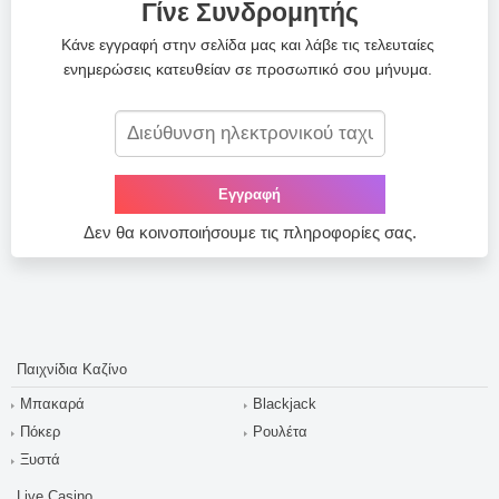
Γίνε Συνδρομητής
Κάνε εγγραφή στην σελίδα μας και λάβε τις τελευταίες
ενημερώσεις κατευθείαν σε προσωπικό σου μήνυμα.
Δεν θα κοινοποιήσουμε τις πληροφορίες σας.
Παιχνίδια Καζίνο
Μπακαρά
Blackjack
Πόκερ
Ρουλέτα
Ξυστά
Live Casino