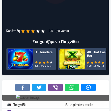
Κατάταξη
3/5 - (20 votes)
Συσχετιζόμενα Παιχνίδια
3 Thunders
All That Cash 
Bet
3/5 - (25 Votes)
3.7/5 - (3 Votes)
Παιχνίδι:
Star pirates code