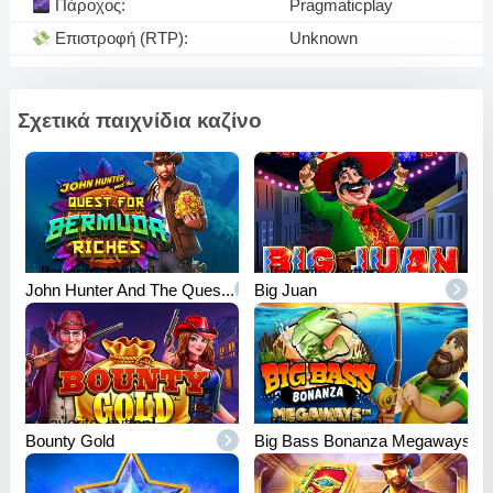
Πάροχος:
Pragmaticplay
Επιστροφή (RTP):
Unknown
Σχετικά παιχνίδια καζίνο
[favorite_button]
[favorite_button]
John Hunter And The Ques...
Big Juan
[favorite_button]
[favorite_button]
Bounty Gold
Big Bass Bonanza Megaways