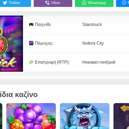
Twitter
Viber
Whatsapp
Παιχνίδι:
Starstruck
Πάροχος:
Nolimit City
Επιστροφή (RTP):
Неизвестенброй
ίδια καζίνο