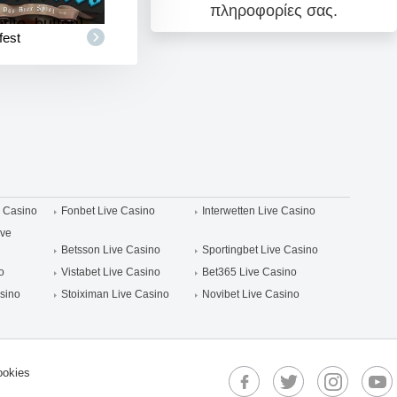
πληροφορίες σας.
orite_button]
fest
e Casino
Fonbet Live Casino
Interwetten Live Casino
ive
Betsson Live Casino
Sportingbet Live Casino
o
Vistabet Live Casino
Bet365 Live Casino
sino
Stoiximan Live Casino
Novibet Live Casino
ookies