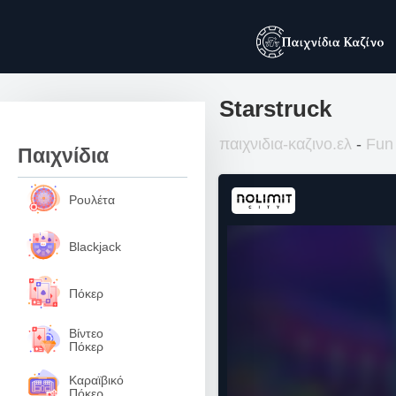
Starstruck
παιχνιδια-καζινο.ελ
-
Fun
Παιχνίδια
Ρουλέτα
Blackjack
Πόκερ
Βίντεο
Πόκερ
Καραϊβικό
Πόκερ