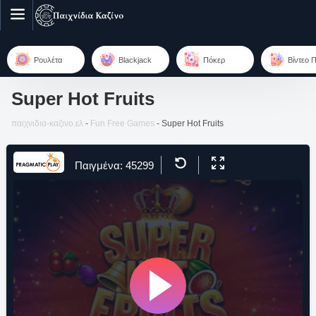
Ρουλέτα
Blackjack
Πόκερ
Βίντεο 
Super Hot Fruits
παιχνιδια-καζινο.ελ
-
Fun Free Games
-
Super Hot Fruits
Παιγμένα: 45299