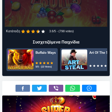
Κατάταξη
3.6/5 - (798 votes)
Συσχετιζόμενα Παιχνίδια
Buffalo Ways
Art Of The Ste
5/5 - (13 Votes)