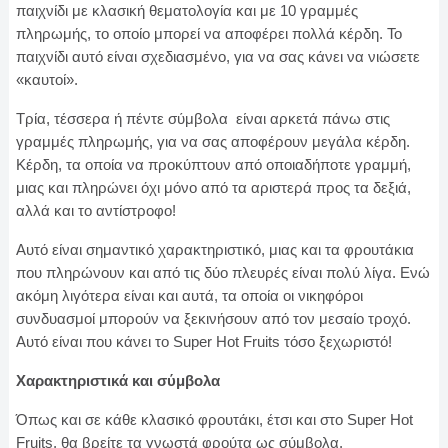
παιχνίδι με κλασική θεματολογία και με 10 γραμμές
πληρωμής, το οποίο μπορεί να αποφέρει πολλά κέρδη. Το
παιχνίδι αυτό είναι σχεδιασμένο, για να σας κάνει να νιώσετε
«καυτοί».
Τρία, τέσσερα ή πέντε σύμβολα είναι αρκετά πάνω στις
γραμμές πληρωμής, για να σας αποφέρουν μεγάλα κέρδη.
Κέρδη, τα οποία να προκύπτουν από οποιαδήποτε γραμμή,
μιας και πληρώνει όχι μόνο από τα αριστερά προς τα δεξιά,
αλλά και το αντίστροφο!
Αυτό είναι σημαντικό χαρακτηριστικό, μιας και τα φρουτάκια
που πληρώνουν και από τις δύο πλευρές είναι πολύ λίγα. Ενώ
ακόμη λιγότερα είναι και αυτά, τα οποία οι νικηφόροι
συνδυασμοί μπορούν να ξεκινήσουν από τον μεσαίο τροχό.
Αυτό είναι που κάνει το Super Hot Fruits τόσο ξεχωριστό!
Χαρακτηριστικά και σύμβολα
Όπως και σε κάθε κλασικό φρουτάκι, έτσι και στο Super Hot
Fruits, θα βρείτε τα γνωστά φρούτα ως σύμβολα.