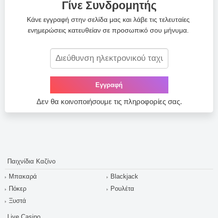
Γίνε Συνδρομητής
Κάνε εγγραφή στην σελίδα μας και λάβε τις τελευταίες
ενημερώσεις κατευθείαν σε προσωπικό σου μήνυμα.
Δεν θα κοινοποιήσουμε τις πληροφορίες σας.
Παιχνίδια Καζίνο
Μπακαρά
Blackjack
Πόκερ
Ρουλέτα
Ξυστά
Live Casino