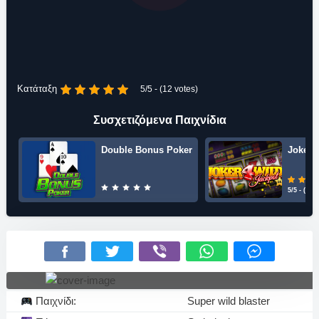
Κατάταξη
5/5 - (12 votes)
Συσχετιζόμενα Παιχνίδια
Double Bonus Poker
Joker4
5/5 - (10 
Παιχνίδι:
Super wild blaster