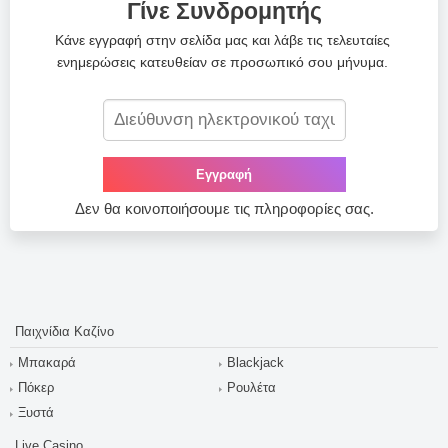
Γίνε Συνδρομητής
Κάνε εγγραφή στην σελίδα μας και λάβε τις τελευταίες
ενημερώσεις κατευθείαν σε προσωπικό σου μήνυμα.
Δεν θα κοινοποιήσουμε τις πληροφορίες σας.
Παιχνίδια Καζίνο
Μπακαρά
Blackjack
Πόκερ
Ρουλέτα
Ξυστά
Live Casino