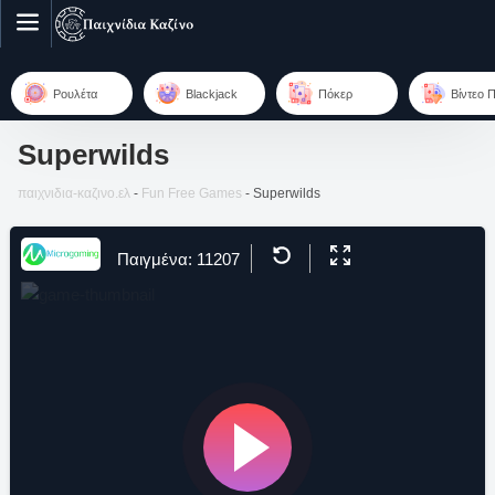
Ρουλέτα
Blackjack
Πόκερ
Βίντεο 
Superwilds
παιχνιδια-καζινο.ελ
-
Fun Free Games
-
Superwilds
Παιγμένα: 11207