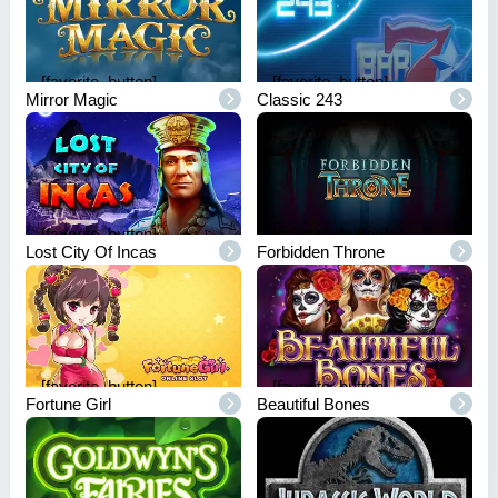
[favorite_button]
[favorite_button]
Mirror Magic
Classic 243
[favorite_button]
[favorite_button]
Lost City Of Incas
Forbidden Throne
[favorite_button]
[favorite_button]
Fortune Girl
Beautiful Bones