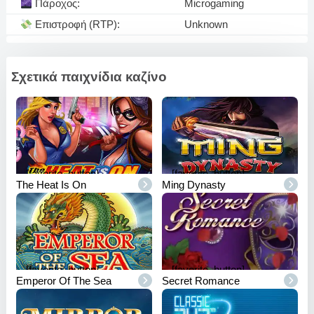
Πάροχος:
Microgaming
Επιστροφή (RTP):
Unknown
Σχετικά παιχνίδια καζίνο
[favorite_button]
[favorite_button]
The Heat Is On
Ming Dynasty
[favorite_button]
[favorite_button]
Emperor Of The Sea
Secret Romance