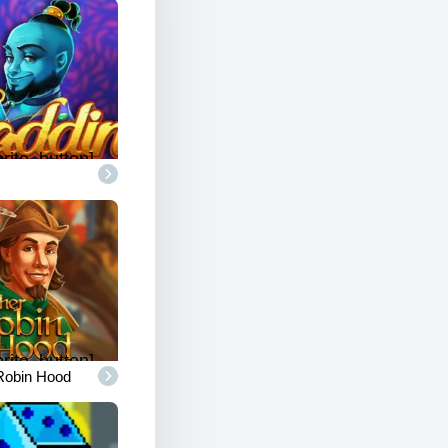
orite_button]
orite_button]
Robin Hood