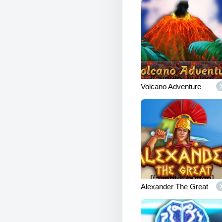
[favorite_button]
Volcano Adventure
[favorite_button]
Alexander The Great