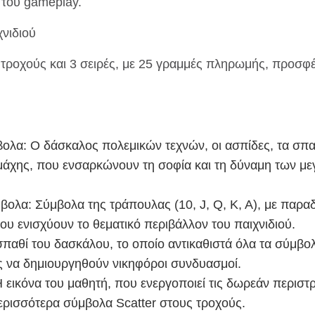
 του gameplay.
νιδιού
 5 τροχούς και 3 σειρές, με 25 γραμμές πληρωμής, προσ
ολα: Ο δάσκαλος πολεμικών τεχνών, οι ασπίδες, τα σπαθ
μάχης, που ενσαρκώνουν τη σοφία και τη δύναμη των μ
βολα: Σύμβολα της τράπουλας (10, J, Q, K, A), με παρα
ου ενισχύουν το θεματικό περιβάλλον του παιχνιδιού.
σπαθί του δασκάλου, το οποίο αντικαθιστά όλα τα σύμβο
ς να δημιουργηθούν νικηφόροι συνδυασμοί.
Η εικόνα του μαθητή, που ενεργοποιεί τις δωρεάν περιστ
ερισσότερα σύμβολα Scatter στους τροχούς.