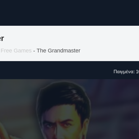
r
 Free Games
-
The Grandmaster
Παιγμένα: 