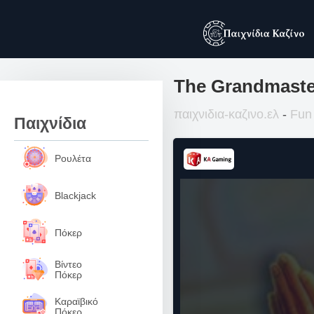
The Grandmaste
παιχνιδια-καζινο.ελ
-
Fun
Παιχνίδια
Ρουλέτα
Blackjack
Πόκερ
Βίντεο
Πόκερ
Καραϊβικό
Πόκερ