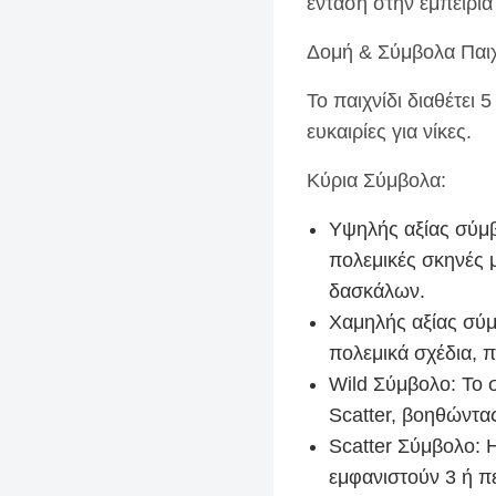
ένταση στην εμπειρία
Δομή & Σύμβολα Παιχ
Το παιχνίδι διαθέτει
ευκαιρίες για νίκες.
Κύρια Σύμβολα:
Υψηλής αξίας σύμβ
πολεμικές σκηνές 
δασκάλων.
Χαμηλής αξίας σύμ
πολεμικά σχέδια, π
Wild Σύμβολο: Το 
Scatter, βοηθώντα
Scatter Σύμβολο: 
εμφανιστούν 3 ή π