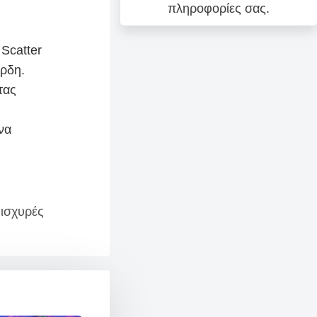
πληροφορίες σας.
Scatter
έρδη.
τας
να
 ισχυρές