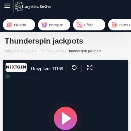
Ρουλέτα
Blackjack
Πόκερ
Βίντεο 
Thunderspin jackpots
παιχνιδια-καζινο.ελ
-
Fun Free Games
-
Thunderspin jackpots
Παιγμένα: 11169