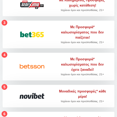
Με Καθημερινές Προσφορές*
χωρίς κατάθεση!
Ισχύουν όροι και προϋποθέσεις. 21+
3
Με Προσφορά*
καλωσορίσματος που δεν
παίζεται!
Ισχύουν όροι και προϋποθέσεις. 21+
4
Με Προσφορά*
καλωσορίσματος που δεν
έχετε ξαναδεί!
Ισχύουν όροι και προϋποθέσεις. 21+
5
Mοναδικές προσφορές* κάθε
μέρα!
Ισχύουν όροι και προϋποθέσεις. 21+
6