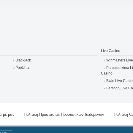
Live Casino
Blackjack
Winmasters Liv
Ρουλέτα
Pamestoixima L
Casino
Bwin Live Casin
Betshop Live Ca
ά με μας
Πολιτική Προστασίας Προσωπικών Δεδομένων
Πολιτική C