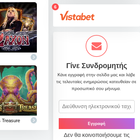
6
orite_button]
Γίνε Συνδρομητής
Κάνε εγγραφή στην σελίδα μας και λάβε
τις τελευταίες ενημερώσεις κατευθείαν σε
προσωπικό σου μήνυμα.
orite_button]
 Treasure
Δεν θα κοινοποιήσουμε τις