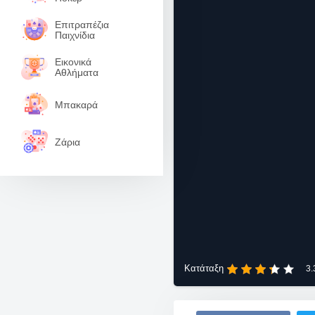
Επιτραπέζια
Παιχνίδια
Εικονικά
Αθλήματα
Μπακαρά
Ζάρια
Κατάταξη
3.