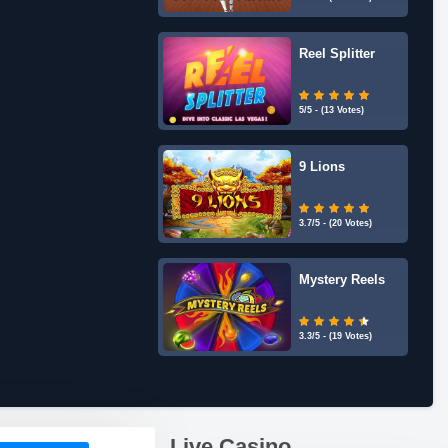
Reel Splitter
5/5 - (13 Votes)
9 Lions
3.7/5 - (20 Votes)
Mystery Reels
3.3/5 - (19 Votes)
Live Casino