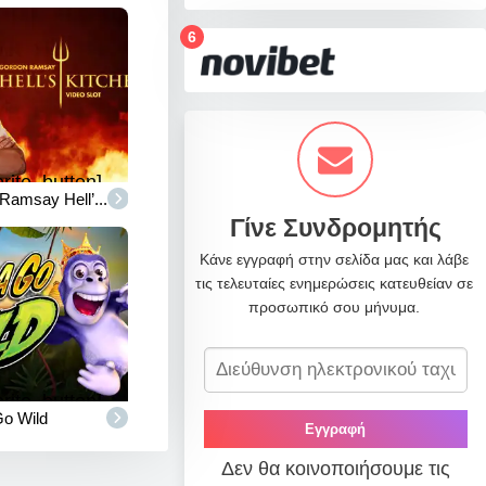
6
orite_button]
Ramsay Hell’...
Γίνε Συνδρομητής
Κάνε εγγραφή στην σελίδα μας και λάβε
τις τελευταίες ενημερώσεις κατευθείαν σε
προσωπικό σου μήνυμα.
orite_button]
Go Wild
Δεν θα κοινοποιήσουμε τις