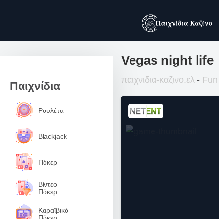
Vegas night life
παιχνιδια-καζινο.ελ
-
Fun
Παιχνίδια
Ρουλέτα
Blackjack
Πόκερ
Βίντεο
Πόκερ
Καραϊβικό
Πόκερ