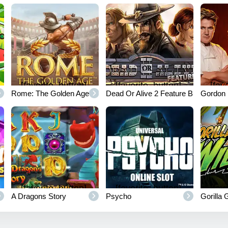
[favorite_button]
[favorite_button]
[fav
Rome: The Golden Age
Dead Or Alive 2 Feature Buy
Gordon 
[favorite_button]
[favorite_button]
[fav
A Dragons Story
Psycho
Gorilla 