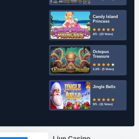
Candy Island
Princess
4/5 - (15 Votes)
Octopus
Treasure
3.2/5 - (5 Votes)
Jingle Bells
5/5 - (11 Votes)
Live Casino