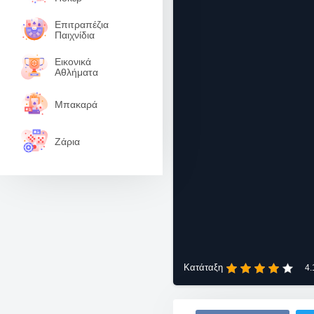
Επιτραπέζια
Παιχνίδια
Εικονικά
Αθλήματα
Μπακαρά
Ζάρια
Κατάταξη
4.