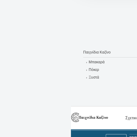
Παιχνίδια Καζίνο
Μπακαρά
Πόκερ
Ξυστά
Σχετικ