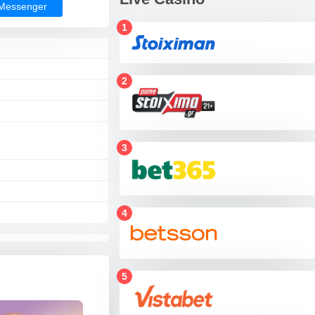
Messenger
1
2
3
4
5