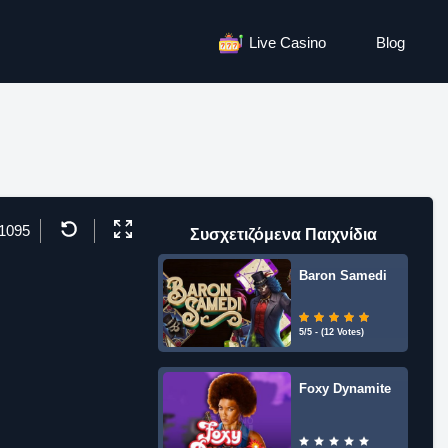
Live Casino
Blog
11095
Συσχετιζόμενα Παιχνίδια
Baron Samedi
5/5 - (12 Votes)
Foxy Dynamite