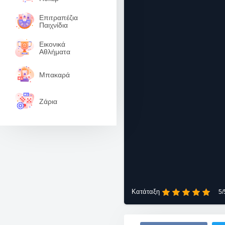
Επιτραπέζια
Παιχνίδια
Εικονικά
Αθλήματα
Μπακαρά
Ζάρια
Κατάταξη
5/