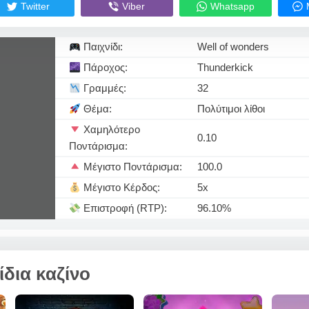
Twitter
Viber
Whatsapp
Παιχνίδι:
Well of wonders
Πάροχος:
Thunderkick
Γραμμές:
32
Θέμα:
Πολύτιμοι λίθοι
Χαμηλότερο
0.10
Ποντάρισμα:
Μέγιστο Ποντάρισμα:
100.0
Μέγιστο Κέρδος:
5х
Επιστροφή (RTP):
96.10%
ίδια καζίνο