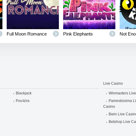
[favorite_button]
[favorite_button]
[fav
Full Moon Romance
Pink Elephants
Not Eno
Live Casino
Blackjack
Winmasters Liv
Ρουλέτα
Pamestoixima L
Casino
Bwin Live Casin
Betshop Live Ca