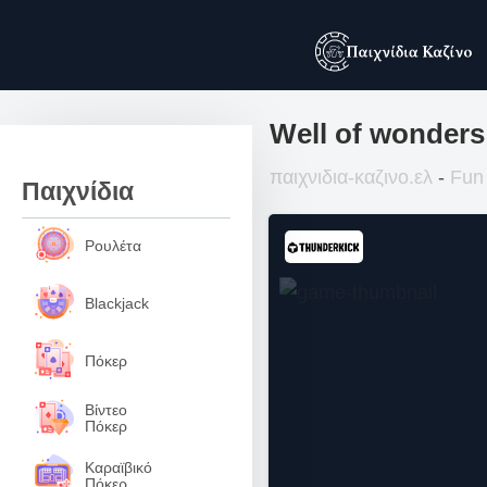
Well of wonders
παιχνιδια-καζινο.ελ
-
Fun
Παιχνίδια
Ρουλέτα
Blackjack
Πόκερ
Βίντεο
Πόκερ
Καραϊβικό
Πόκερ