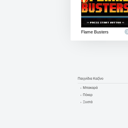
[favorite_button]
Flame Busters
Παιχνίδια Καζίνο
Μπακαρά
Πόκερ
Ξυστά