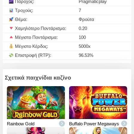
Πάροχος:
Pragmaticplay
Τροχούς:
7
Θέμα:
Φρούτα
Χαμηλότερο Ποντάρισμα:
0.20
Μέγιστο Ποντάρισμα:
100
Μέγιστο Κέρδος:
5000x
Επιστροφή (RTP):
96.53%
Σχετικά παιχνίδια καζίνο
[favorite_button]
[favorite_button]
Rainbow Gold
Buffalo Power Megaways