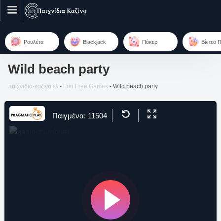
Ρουλέτα
Blackjack
Πόκερ
Βίντεο 
Wild beach party
παιχνιδια-καζινο.ελ
-
Fun Free Games
-
Wild beach party
Παιγμένα: 11504