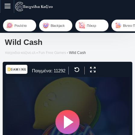
Ρουλέτα
Blackjack
Πόκερ
Βίντεο 
Wild Cash
παιχνιδια-καζινο.ελ
-
Fun Free Games
-
Wild Cash
Παιγμένα: 11292