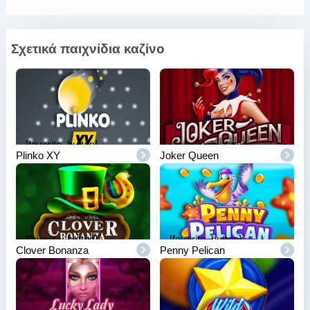
Σχετικά παιχνίδια καζίνο
[favorite_button]
[favorite_button]
Plinko XY
Joker Queen
[favorite_button]
[favorite_button]
Clover Bonanza
Penny Pelican