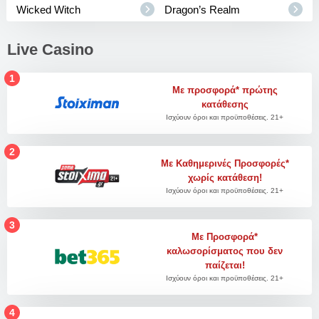
Wicked Witch
Dragon’s Realm
Live Casino
1
Με προσφορά* πρώτης
κατάθεσης
Ισχύουν όροι και προϋποθέσεις. 21+
2
Με Καθημερινές Προσφορές*
χωρίς κατάθεση!
Ισχύουν όροι και προϋποθέσεις. 21+
3
Με Προσφορά*
καλωσορίσματος που δεν
παίζεται!
Ισχύουν όροι και προϋποθέσεις. 21+
4