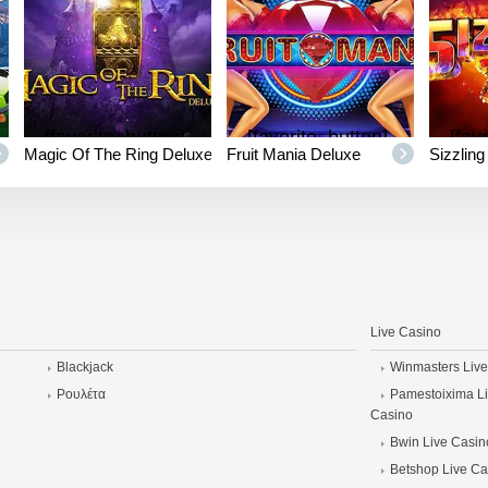
[favorite_button]
[favorite_button]
[fav
Magic Of The Ring Deluxe
Fruit Mania Deluxe
Sizzlin
Live Casino
Blackjack
Winmasters Liv
Ρουλέτα
Pamestoixima L
Casino
Bwin Live Casin
Betshop Live Ca