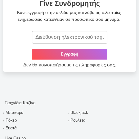
Γίνε Συνδρομητής
Κάνε εγγραφή στην σελίδα μας και λάβε τις τελευταίες
ενημερώσεις κατευθείαν σε προσωπικό σου μήνυμα.
Δεν θα κοινοποιήσουμε τις πληροφορίες σας.
Παιχνίδια Καζίνο
Μπακαρά
Blackjack
Πόκερ
Ρουλέτα
Ξυστά
Live Casino