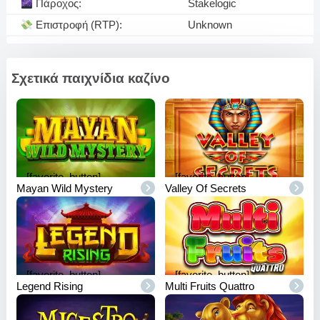
Πάροχος:
Stakelogic
Επιστροφή (RTP):
Unknown
Σχετικά παιχνίδια καζίνο
[favorite_button]
[favorite_button]
Mayan Wild Mystery
Valley Of Secrets
[favorite_button]
[favorite_button]
Legend Rising
Multi Fruits Quattro