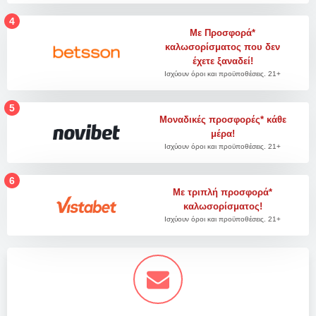
4
Με Προσφορά*
καλωσορίσματος που δεν
έχετε ξαναδεί!
Ισχύουν όροι και προϋποθέσεις. 21+
5
Mοναδικές προσφορές* κάθε
μέρα!
Ισχύουν όροι και προϋποθέσεις. 21+
6
Με τριπλή προσφορά*
καλωσορίσματος!
Ισχύουν όροι και προϋποθέσεις. 21+