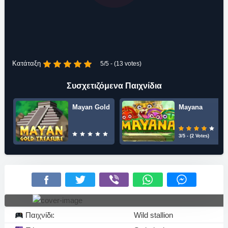
Κατάταξη
5/5 - (13 votes)
Συσχετιζόμενα Παιχνίδια
Mayan Gold
Mayana
3/5 - (2 Votes)
Παιχνίδι:
Wild stallion