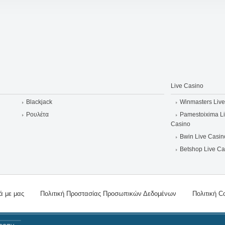
Live Casino
Blackjack
Winmasters Liv
Ρουλέτα
Pamestoixima L
Casino
Bwin Live Casin
Betshop Live Ca
ά με μας
Πολιτική Προστασίας Προσωπικών Δεδομένων
Πολιτική C