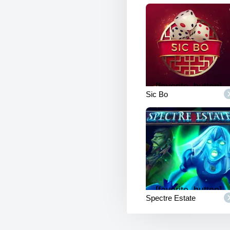
[favorite_button]
Sic Bo
[favorite_button]
Spectre Estate