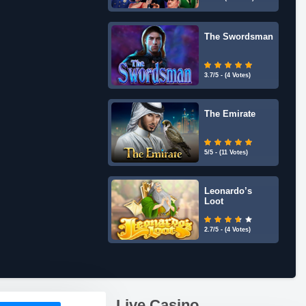
The Swordsman
3.7/5 - (4 Votes)
The Emirate
5/5 - (11 Votes)
Leonardo’s
Loot
2.7/5 - (4 Votes)
Live Casino