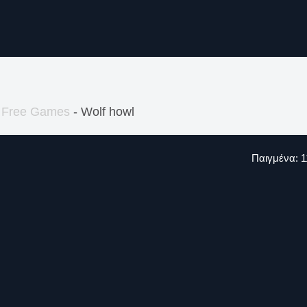
 Free Games
-
Wolf howl
Παιγμένα: 