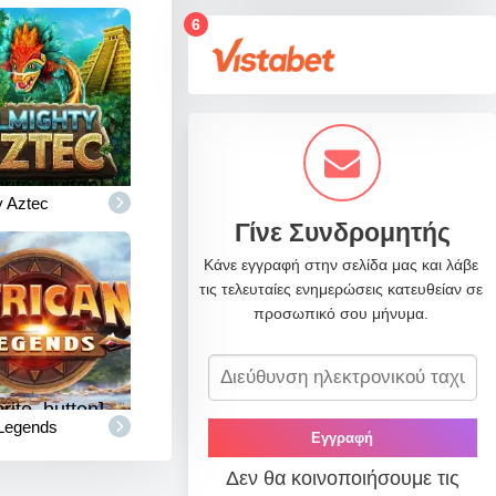
6
orite_button]
y Aztec
Γίνε Συνδρομητής
Κάνε εγγραφή στην σελίδα μας και λάβε
τις τελευταίες ενημερώσεις κατευθείαν σε
προσωπικό σου μήνυμα.
orite_button]
 Legends
Δεν θα κοινοποιήσουμε τις