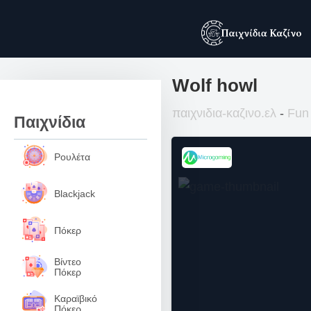
Wolf howl
παιχνιδια-καζινο.ελ
-
Fun
Παιχνίδια
Ρουλέτα
Blackjack
Πόκερ
Βίντεο
Πόκερ
Καραϊβικό
Πόκερ