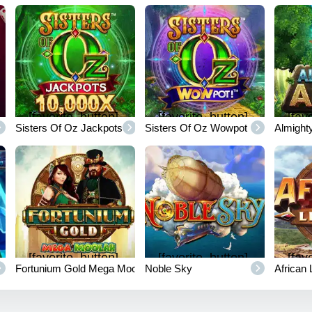
[favorite_button]
[favorite_button]
[fav
Sisters Of Oz Jackpots
Sisters Of Oz Wowpot
Almight
[favorite_button]
[favorite_button]
[fav
Fortunium Gold Mega Moolah
Noble Sky
African