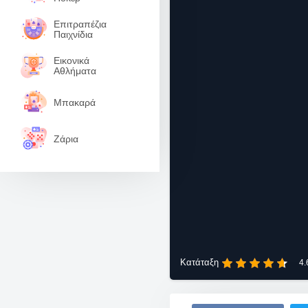
Επιτραπέζια
Παιχνίδια
Εικονικά
Αθλήματα
Μπακαρά
Ζάρια
Κατάταξη
4.