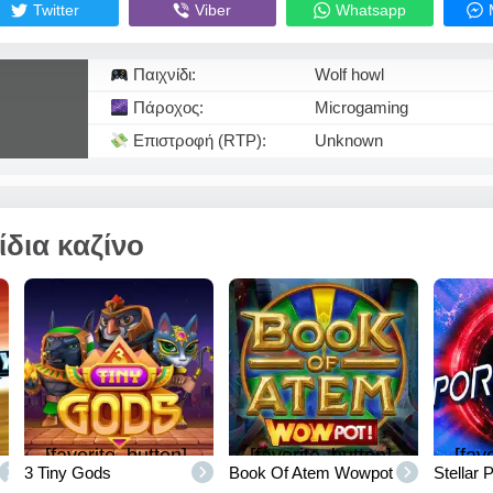
Twitter
Viber
Whatsapp
Παιχνίδι:
Wolf howl
Πάροχος:
Microgaming
Επιστροφή (RTP):
Unknown
ίδια καζίνο
[favorite_button]
[favorite_button]
[fav
3 Tiny Gods
Book Of Atem Wowpot
Stellar 