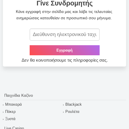
Γίνε Συνδρομητής
Κάνε εγγραφή στην σελίδα μας και λάβε τις τελευταίες
ενημερώσεις κατευθείαν σε προσωπικό σου μήνυμα.
Δεν θα κοινοποιήσουμε τις πληροφορίες σας.
Παιχνίδια Καζίνο
Μπακαρά
Blackjack
Πόκερ
Ρουλέτα
Ξυστά
Live Casino