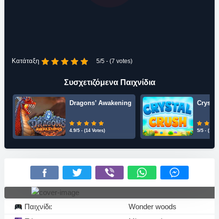
Κατάταξη
5/5 - (7 votes)
Συσχετιζόμενα Παιχνίδια
Dragons’ Awakening
Crystal
4.9/5 - (14 Votes)
5/5 - (10 V
Παιχνίδι:
Wonder woods