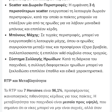
Scatter και Δωρεάν Περιστροφές
: Η εμφάνιση
3 ή
περισσότερων scatter
ενεργοποιεί τη λειτουργία δωρεάν
περιστροφών, κατά την οποία οι παίκτες μπορούν να
επιλέξουν μία από τις ηρωίδες για να λάβουν μοναδικά
μπόνους και επιπλέον κέρδη.
Μπόνους Μάχης
: Σε τυχαίες περιστροφές, μπορεί να
ενεργοποιηθεί η λειτουργία μάχης, όπου οι ηρωίδες
συγκρούονται μεταξύ τους και προσφέρουν έξτρα βραβεία,
πολλαπλασιαστές ή επιπλέον wild σύμβολα στους τροχούς.
Σύστημα Συλλογής Ηρωίδων
: Κατά τη διάρκεια του
παιχνιδιού, η συλλογή διαφορετικών ηρωίδων μπορεί να
ξεκλειδώσει επιπλέον έπαθλα και ειδικά χαρακτηριστικά.
RTP και Μεταβλητότητα
Το RTP του
7 Heroines
είναι
96,1%
, προσφέροντας
ικανοποιητικές πιθανότητες κέρδους για τους παίκτες. Η
μεταβλητότητα του παιχνιδιού είναι
μεσαία προς υψηλή
, που
σημαίνει ότι οι νίκες μπορεί να μην είναι συχνές, αλλά όταν