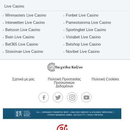
Live Casino
Winmasters Live Casino
Fonbet Live Casino
Interwetten Live Casino
Pamestoixima Live Casino
Betsson Live Casino
Sportingbet Live Casino
Bwin Live Casino
Vistabet Live Casino
Bet365 Live Casino
Betshop Live Casino
Stoiximan Live Casino
Novibet Live Casino
Σχετικά με μας
Πολιτική Προστασίας
Πολιτική Cookies
Προσωπικών
Δεδομένων