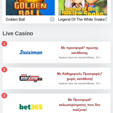
[favorite_button]
[favorite_button]
Golden Ball
Legend Of The White Snake
Live Casino
1
Με προσφορά* πρώτης
κατάθεσης
Ισχύουν όροι και προϋποθέσεις. 21+
2
Με Καθημερινές Προσφορές*
χωρίς κατάθεση!
Ισχύουν όροι και προϋποθέσεις. 21+
3
Με Προσφορά*
καλωσορίσματος που δεν
παίζεται!