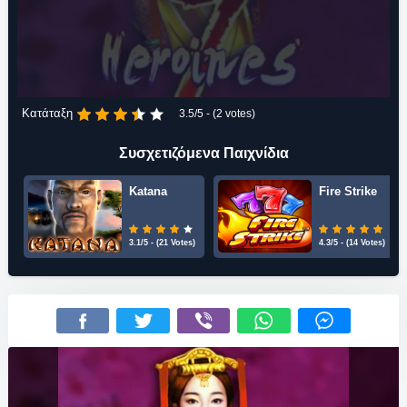
Κατάταξη
3.5/5 - (2 votes)
Συσχετιζόμενα Παιχνίδια
Katana
Fire Strike
3.1/5 - (21 Votes)
4.3/5 - (14 Votes)