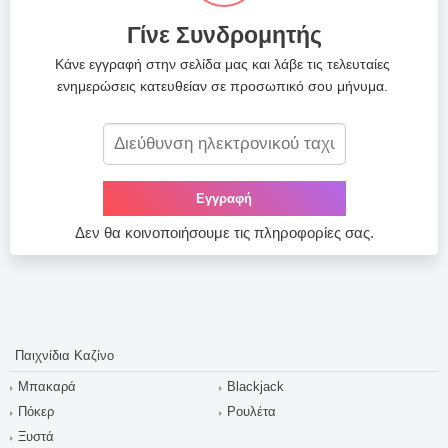
Γίνε Συνδρομητής
Κάνε εγγραφή στην σελίδα μας και λάβε τις τελευταίες
ενημερώσεις κατευθείαν σε προσωπικό σου μήνυμα.
Δεν θα κοινοποιήσουμε τις πληροφορίες σας.
Παιχνίδια Καζίνο
Μπακαρά
Blackjack
Πόκερ
Ρουλέτα
Ξυστά