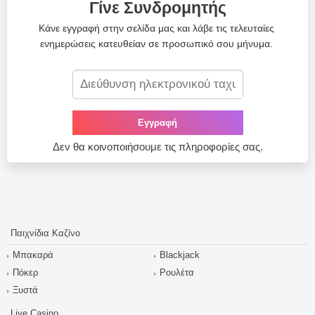
Γίνε Συνδρομητής
Κάνε εγγραφή στην σελίδα μας και λάβε τις τελευταίες
ενημερώσεις κατευθείαν σε προσωπικό σου μήνυμα.
Δεν θα κοινοποιήσουμε τις πληροφορίες σας.
Παιχνίδια Καζίνο
Μπακαρά
Blackjack
Πόκερ
Ρουλέτα
Ξυστά
Live Casino