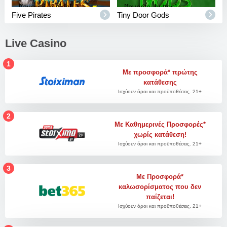
[favorite_button]
[favorite_button]
Five Pirates
Tiny Door Gods
Live Casino
1
Με προσφορά* πρώτης
κατάθεσης
Ισχύουν όροι και προϋποθέσεις. 21+
2
Με Καθημερινές Προσφορές*
χωρίς κατάθεση!
Ισχύουν όροι και προϋποθέσεις. 21+
3
Με Προσφορά*
καλωσορίσματος που δεν
παίζεται!
Ισχύουν όροι και προϋποθέσεις. 21+