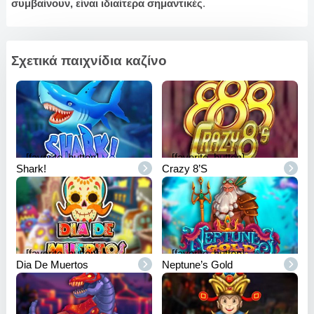
συμβαίνουν, είναι ιδιαίτερα σημαντικές
.
Σχετικά παιχνίδια καζίνο
[favorite_button]
[favorite_button]
Shark!
Crazy 8’s
[favorite_button]
[favorite_button]
Dia De Muertos
Neptune’s Gold