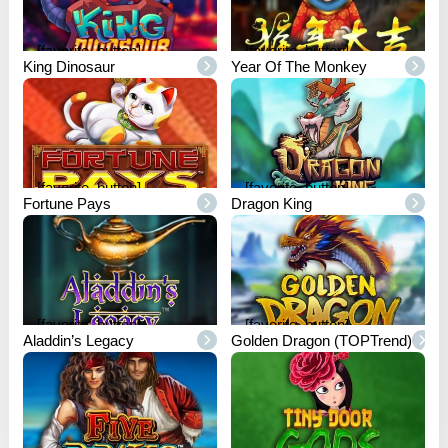
[favorite_button]
[favorite_button]
King Dinosaur
Year Of The Monkey
[favorite_button]
[favorite_button]
Fortune Pays
Dragon King
[favorite_button]
[favorite_button]
Aladdin’s Legacy
Golden Dragon (TOPTrend)