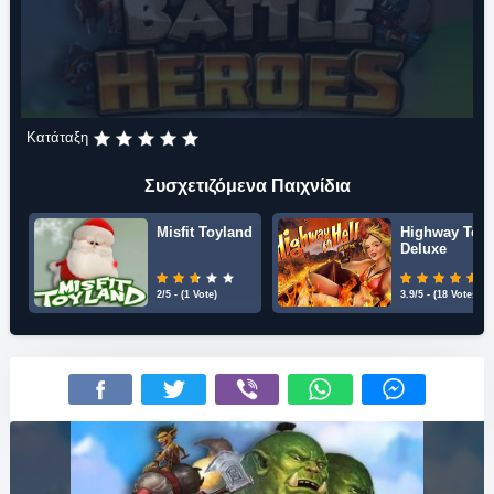
Κατάταξη
Συσχετιζόμενα Παιχνίδια
Misfit Toyland
Highway To H
Deluxe
2/5 - (1 Vote)
3.9/5 - (18 Votes)