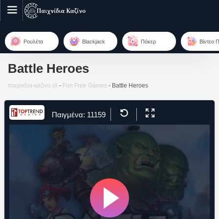
Ρουλέτα
Blackjack
Πόκερ
Βίντεο 
Battle Heroes
παιχνιδια-καζινο.ελ
-
Fun Free Games
-
Battle Heroes
Παιγμένα: 11159