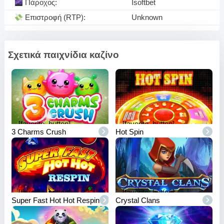
Πάροχος:
Isoftbet
Επιστροφή (RTP):
Unknown
Σχετικά παιχνίδια καζίνο
[favorite_button]
[favorite_button]
3 Charms Crush
Hot Spin
[favorite_button]
[favorite_button]
Super Fast Hot Hot Respin
Crystal Clans