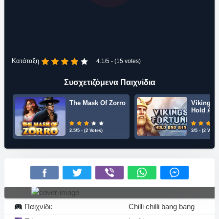
Κατάταξη
4.1/5 - (15 votes)
Συσχετιζόμενα Παιχνίδια
The Mask Of Zorro
Vikings 
Hold An..
2.5/5 - (2 Votes)
3/5 - (2 Votes
Παιχνίδι:
Chilli chilli bang bang